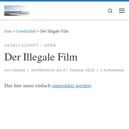
Zum Inhalt springen
Search
Me
Start
»
Gesellschaft
»
Der Illegale Film
GESELLSCHAFT
OPEN
Der Illegale Film
von
ramack
|
Veröffentlicht am
27. Februar 2016
|
1 Kommentar
Das hier muss einfach
unterstützt werden
: