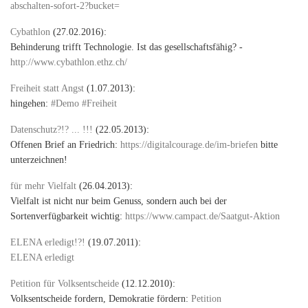
abschalten-sofort-2?bucket=
Cybathlon
(27.02.2016):
Behinderung trifft Technologie. Ist das gesellschaftsfähig? -
http://www.cybathlon.ethz.ch/
Freiheit statt Angst
(1.07.2013):
hingehen:
#Demo #Freiheit
Datenschutz?!? ... !!!
(22.05.2013):
Offenen Brief an Friedrich:
https://digitalcourage.de/im-briefen
bitte
unterzeichnen!
für mehr Vielfalt
(26.04.2013):
Vielfalt ist nicht nur beim Genuss, sondern auch bei der
Sortenverfügbarkeit wichtig:
https://www.campact.de/Saatgut-Aktion
ELENA erledigt!?!
(19.07.2011):
ELENA erledigt
Petition für Volksentscheide
(12.12.2010):
Volksentscheide fordern, Demokratie fördern:
Petition