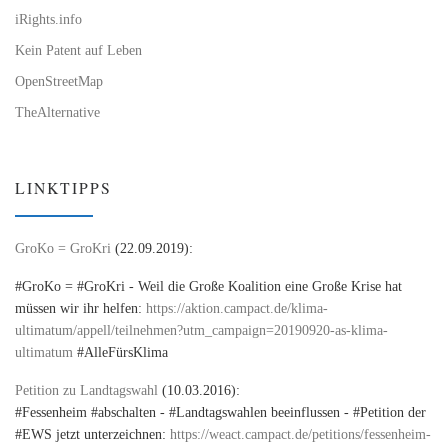
iRights.info
Kein Patent auf Leben
OpenStreetMap
TheAlternative
LINKTIPPS
GroKo = GroKri
(22.09.2019):
#GroKo = #GroKri - Weil die Große Koalition eine Große Krise hat
müssen wir ihr helfen:
https://aktion.campact.de/klima-
ultimatum/appell/teilnehmen?utm_campaign=20190920-as-klima-
ultimatum
#AlleFürsKlima
Petition zu Landtagswahl
(10.03.2016):
#Fessenheim #abschalten - #Landtagswahlen beeinflussen - #Petition der
#EWS jetzt unterzeichnen:
https://weact.campact.de/petitions/fessenheim-