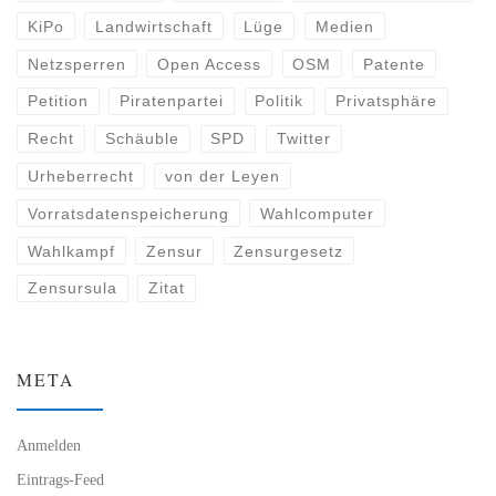
KiPo
Landwirtschaft
Lüge
Medien
Netzsperren
Open Access
OSM
Patente
Petition
Piratenpartei
Politik
Privatsphäre
Recht
Schäuble
SPD
Twitter
Urheberrecht
von der Leyen
Vorratsdatenspeicherung
Wahlcomputer
Wahlkampf
Zensur
Zensurgesetz
Zensursula
Zitat
META
Anmelden
Eintrags-Feed