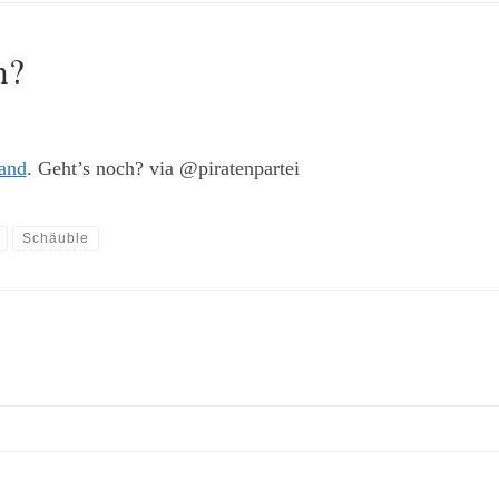
n?
and
. Geht’s noch? via @piratenpartei
Schäuble