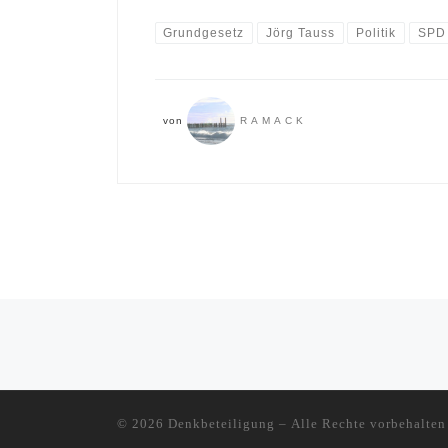
Grundgesetz
Jörg Tauss
Politik
SPD
von
RAMACK
Beitragsnavigation
© 2026
Denkbeteiligung
– Alle Rechte vorbehalten