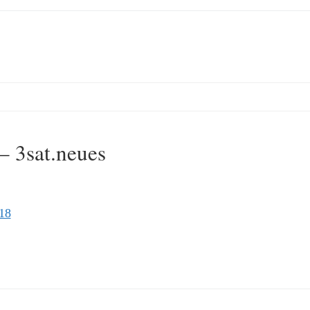
– 3sat.neues
 18