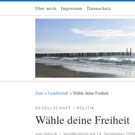
Zum Inhalt springen
Über mich
Impressum
Datenschutz
Start
»
Gesellschaft
»
Wähle deine Freiheit
GESELLSCHAFT
POLITIK
Wähle deine Freiheit
von
ramack
|
Veröffentlicht am
14. September 200