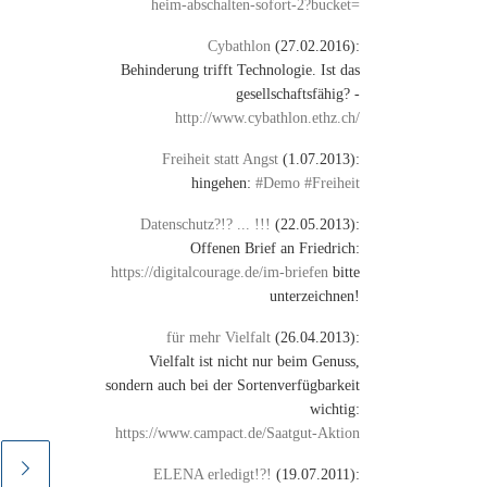
heim-abschalten-sofort-2?bucket=
Cybathlon
(27.02.2016):
Behinderung trifft Technologie. Ist das
gesellschaftsfähig? -
http://www.cybathlon.ethz.ch/
Freiheit statt Angst
(1.07.2013):
hingehen:
#Demo #Freiheit
Datenschutz?!? ... !!!
(22.05.2013):
Offenen Brief an Friedrich:
https://digitalcourage.de/im-briefen
bitte
unterzeichnen!
für mehr Vielfalt
(26.04.2013):
Vielfalt ist nicht nur beim Genuss,
sondern auch bei der Sortenverfügbarkeit
wichtig:
https://www.campact.de/Saatgut-Aktion
ELENA erledigt!?!
(19.07.2011):