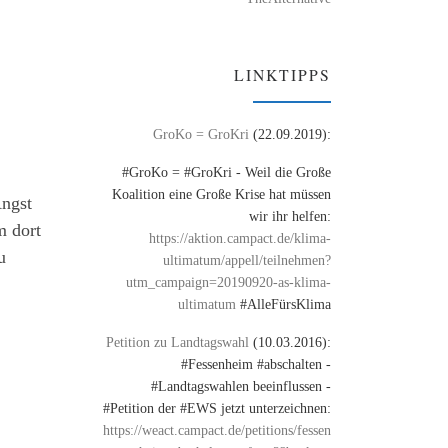
LINKTIPPS
GroKo = GroKri
(22.09.2019):
#GroKo = #GroKri - Weil die Große
Koalition eine Große Krise hat müssen
Angst
wir ihr helfen:
m dort
https://aktion.campact.de/klima-
u
ultimatum/appell/teilnehmen?
utm_campaign=20190920-as-klima-
ultimatum
#AlleFürsKlima
Petition zu Landtagswahl
(10.03.2016):
#Fessenheim #abschalten -
#Landtagswahlen beeinflussen -
#Petition der #EWS jetzt unterzeichnen:
https://weact.campact.de/petitions/fessen