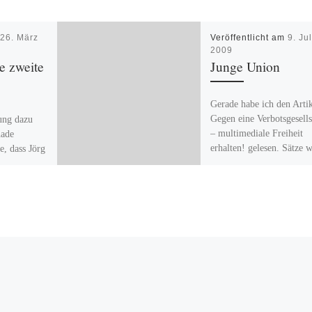
m
26. März
Veröffentlicht am
9. Jul
2009
ie zweite
Junge Union
Gerade habe ich den Arti
Gegen eine Verbotsgesells
lung dazu
– multimediale Freiheit
hade
erhalten! gelesen. Sätze w
e, dass Jörg
Die Politik macht es sich
dien
einfach, […]
evor Fakten