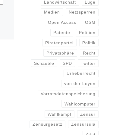
Landwirtschaft
Lüge
Medien
Netzsperren
Open Access
OSM
Patente
Petition
Piratenpartei
Politik
Privatsphäre
Recht
Schäuble
SPD
Twitter
Urheberrecht
von der Leyen
Vorratsdatenspeicherung
Wahlcomputer
Wahlkampf
Zensur
Zensurgesetz
Zensursula
Zitat