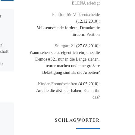
ELENA erledigt
Petition für Volksentscheide
i
Veröffentlicht am
20. April
(12.12.2010):
2008
Die Geschichte der
Volksentscheide fordern, Demokratie
fördern:
Petition
IFPI
kel
Stuttgart 21
(27.08.2010):
chaft
Wann sehen
sie
es eigentlich ein, dass die
Der weltweiter Verband der
Demos #S21 nur in die Länge ziehen,
Tonträgerindustrie ist die IFPI.
ie
teurer machen und eine größere
Sie vertritt also die großen
 zu
Belästigung sind als die Arbeiten?
Plattenlabels und ist behilflich
deren „Rechte“ umzusetzen.
Kinder-Freundschaften
(4.05.2010):
Ich persönlich […]
An alle die #Kinder haben:
Kennt ihr
das?
SCHLAGWÖRTER