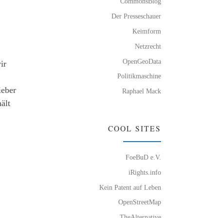
CommonsBlog
Der Presseschauer
Keimform
Netzrecht
OpenGeoData
ir
Politikmaschine
ieber
Raphael Mack
ält
COOL SITES
FoeBuD e.V.
iRights.info
Kein Patent auf Leben
OpenStreetMap
TheAlternative