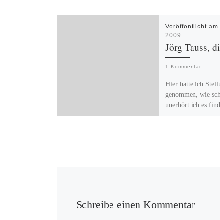
Veröffentlicht a
2009
Jörg Tauss, d
1 Kommentar
Hier hatte ich Stel
genommen, wie sc
unerhört ich es find
Tauss durch die Me
verurteilt wurde, b
[…]
Schreibe einen Kommentar