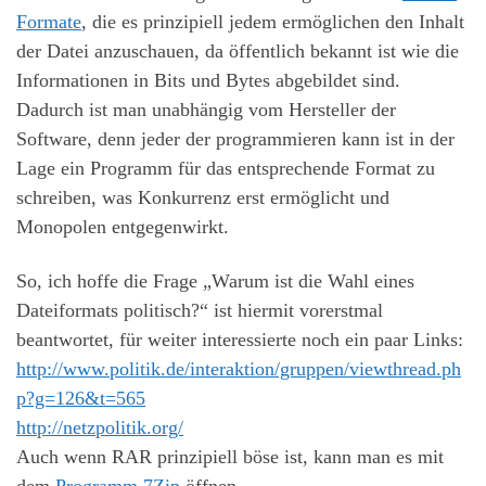
Formate
, die es prinzipiell jedem ermöglichen den Inhalt
der Datei anzuschauen, da öffentlich bekannt ist wie die
Informationen in Bits und Bytes abgebildet sind.
Dadurch ist man unabhängig vom Hersteller der
Software, denn jeder der programmieren kann ist in der
Lage ein Programm für das entsprechende Format zu
schreiben, was Konkurrenz erst ermöglicht und
Monopolen entgegenwirkt.
So, ich hoffe die Frage „Warum ist die Wahl eines
Dateiformats politisch?“ ist hiermit vorerstmal
beantwortet, für weiter interessierte noch ein paar Links:
http://www.politik.de/interaktion/gruppen/viewthread.ph
p?g=126&t=565
http://netzpolitik.org/
Auch wenn RAR prinzipiell böse ist, kann man es mit
dem
Programm 7Zip
öffnen.