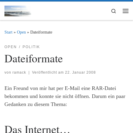
Zum Inhalt springen
Search
Me
Start
»
Open
»
Dateiformate
OPEN
POLITIK
Dateiformate
von
ramack
|
Veröffentlicht am
22. Januar 2008
Ein Freund von mir hat per E-Mail eine RAR-Datei
bekommen und konnte sie nicht öffnen. Darum ein paar
Gedanken zu diesem Thema:
Das Internet…