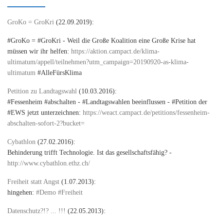
GroKo = GroKri
(22.09.2019):
#GroKo = #GroKri - Weil die Große Koalition eine Große Krise hat
müssen wir ihr helfen:
https://aktion.campact.de/klima-
ultimatum/appell/teilnehmen?utm_campaign=20190920-as-klima-
ultimatum
#AlleFürsKlima
Petition zu Landtagswahl
(10.03.2016):
#Fessenheim #abschalten - #Landtagswahlen beeinflussen - #Petition der
#EWS jetzt unterzeichnen:
https://weact.campact.de/petitions/fessenheim-
abschalten-sofort-2?bucket=
Cybathlon
(27.02.2016):
Behinderung trifft Technologie. Ist das gesellschaftsfähig? -
http://www.cybathlon.ethz.ch/
Freiheit statt Angst
(1.07.2013):
hingehen:
#Demo #Freiheit
Datenschutz?!? ... !!!
(22.05.2013):