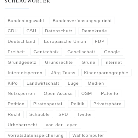
SCHLAGWÖRTER
Bundestagswahl
Bundesverfassungsgericht
CDU
CSU
Datenschutz
Demokratie
Deutschland
Europäische Union
FDP
Freiheit
Gentechnik
Gesellschaft
Google
Grundgesetz
Grundrechte
Grüne
Internet
Internetsperren
Jörg Tauss
Kinderpornographie
KiPo
Landwirtschaft
Lüge
Medien
Netzsperren
Open Access
OSM
Patente
Petition
Piratenpartei
Politik
Privatsphäre
Recht
Schäuble
SPD
Twitter
Urheberrecht
von der Leyen
Vorratsdatenspeicherung
Wahlcomputer