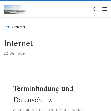
Zum Inhalt springen
Search
Me
Start
»
Internet
Internet
22 Beiträge
Terminfindung und
Datenschutz
ALLGEMEIN
INTERNET
SOFTWARE