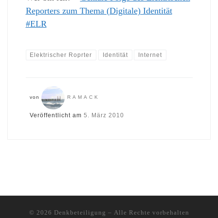
Reporters zum Thema (Digitale) Identität
#ELR
Elektrischer Roprter
Identität
Internet
von
RAMACK
Veröffentlicht am
5. März 2010
© 2026
Denkbeteiligung
– Alle Rechte vorbehalten