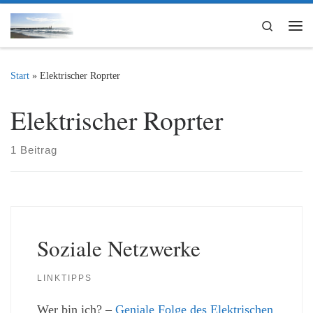
Zum Inhalt springen
Search
Me
Start
»
Elektrischer Roprter
Elektrischer Roprter
1 Beitrag
Soziale Netzwerke
LINKTIPPS
Wer bin ich? –
Geniale Folge des Elektrischen