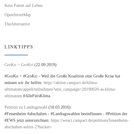
Kein Patent auf Leben
OpenStreetMap
TheAlternative
LINKTIPPS
GroKo = GroKri
(22.09.2019):
#GroKo = #GroKri - Weil die Große Koalition eine Große Krise hat
müssen wir ihr helfen:
https://aktion.campact.de/klima-
ultimatum/appell/teilnehmen?utm_campaign=20190920-as-klima-
ultimatum
#AlleFürsKlima
Petition zu Landtagswahl
(10.03.2016):
#Fessenheim #abschalten - #Landtagswahlen beeinflussen - #Petition der
#EWS jetzt unterzeichnen:
https://weact.campact.de/petitions/fessenheim-
abschalten-sofort-2?bucket=