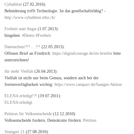
Cybathlon
(27.02.2016):
Behinderung trifft Technologie. Ist das gesellschaftsfähig? -
http://www.cybathlon.ethz.ch/
Freiheit statt Angst
(1.07.2013):
hingehen:
#Demo #Freiheit
Datenschutz?!? ... !!!
(22.05.2013):
Offenen Brief an Friedrich:
https://digitalcourage.de/im-briefen
bitte
unterzeichnen!
für mehr Vielfalt
(26.04.2013):
Vielfalt ist nicht nur beim Genuss, sondern auch bei der
Sortenverfügbarkeit wichtig:
https://www.campact.de/Saatgut-Aktion
ELENA erledigt!?!
(19.07.2011):
ELENA erledigt
Petition für Volksentscheide
(12.12.2010):
Volksentscheide fordern, Demokratie fördern:
Petition
Stuttgart 21
(27.08.2010):