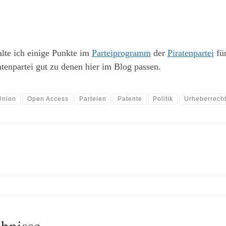
lte ich einige Punkte im
Parteiprogramm
der
Piratenpartei
für
atenpartei gut zu denen hier im Blog passen.
Union
Open Access
Parteien
Patente
Politik
Urheberrech
ebnisse