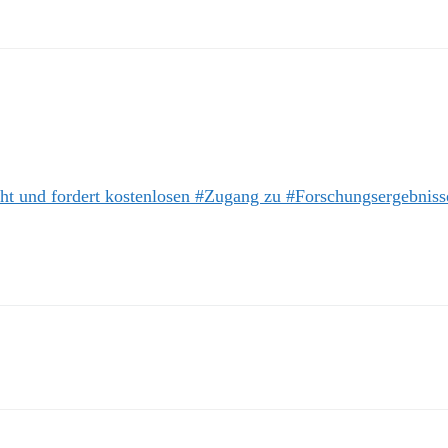
cht und fordert kostenlosen #Zugang zu #Forschungsergebniss