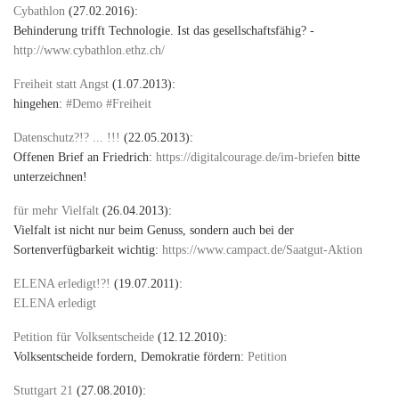
Cybathlon
(27.02.2016):
Behinderung trifft Technologie. Ist das gesellschaftsfähig? -
http://www.cybathlon.ethz.ch/
Freiheit statt Angst
(1.07.2013):
hingehen:
#Demo #Freiheit
Datenschutz?!? ... !!!
(22.05.2013):
Offenen Brief an Friedrich:
https://digitalcourage.de/im-briefen
bitte
unterzeichnen!
für mehr Vielfalt
(26.04.2013):
Vielfalt ist nicht nur beim Genuss, sondern auch bei der
Sortenverfügbarkeit wichtig:
https://www.campact.de/Saatgut-Aktion
ELENA erledigt!?!
(19.07.2011):
ELENA erledigt
Petition für Volksentscheide
(12.12.2010):
Volksentscheide fordern, Demokratie fördern:
Petition
Stuttgart 21
(27.08.2010):