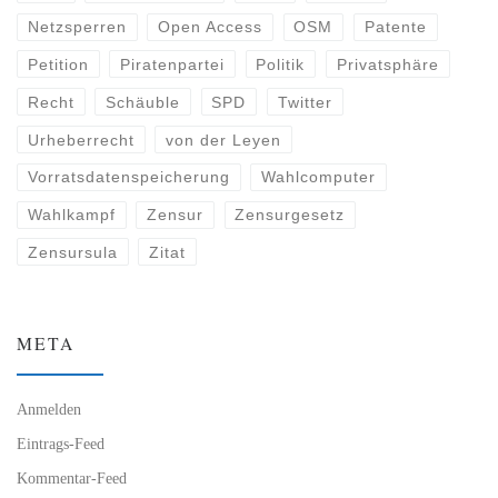
Netzsperren
Open Access
OSM
Patente
Petition
Piratenpartei
Politik
Privatsphäre
Recht
Schäuble
SPD
Twitter
Urheberrecht
von der Leyen
Vorratsdatenspeicherung
Wahlcomputer
Wahlkampf
Zensur
Zensurgesetz
Zensursula
Zitat
META
Anmelden
Eintrags-Feed
Kommentar-Feed