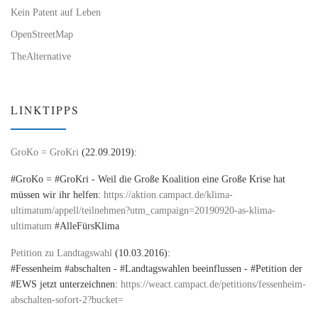
Kein Patent auf Leben
OpenStreetMap
TheAlternative
LINKTIPPS
GroKo = GroKri
(22.09.2019):
#GroKo = #GroKri - Weil die Große Koalition eine Große Krise hat
müssen wir ihr helfen:
https://aktion.campact.de/klima-
ultimatum/appell/teilnehmen?utm_campaign=20190920-as-klima-
ultimatum
#AlleFürsKlima
Petition zu Landtagswahl
(10.03.2016):
#Fessenheim #abschalten - #Landtagswahlen beeinflussen - #Petition der
#EWS jetzt unterzeichnen:
https://weact.campact.de/petitions/fessenheim-
abschalten-sofort-2?bucket=