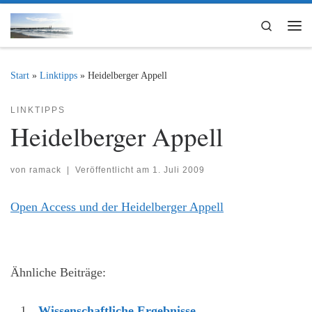
Zum Inhalt springen
Search
Me
Start
»
Linktipps
»
Heidelberger Appell
LINKTIPPS
Heidelberger Appell
von
ramack
|
Veröffentlicht am
1. Juli 2009
Open Access und der Heidelberger Appell
Ähnliche Beiträge:
Wissenschaftliche Ergebnisse