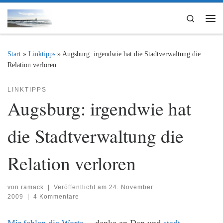
Zum Inhalt springen
Search
Me
Start
»
Linktipps
»
Augsburg: irgendwie hat die Stadtverwaltung die
Relation verloren
LINKTIPPS
Augsburg: irgendwie hat
die Stadtverwaltung die
Relation verloren
von
ramack
|
Veröffentlicht am
24. November
2009
|
4 Kommentare
Mir fehlen die Worte…
danke an Dan und
stadt-