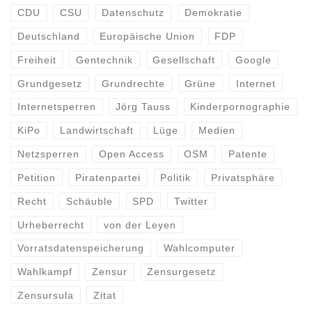
CDU
CSU
Datenschutz
Demokratie
Deutschland
Europäische Union
FDP
Freiheit
Gentechnik
Gesellschaft
Google
Grundgesetz
Grundrechte
Grüne
Internet
Internetsperren
Jörg Tauss
Kinderpornographie
KiPo
Landwirtschaft
Lüge
Medien
Netzsperren
Open Access
OSM
Patente
Petition
Piratenpartei
Politik
Privatsphäre
Recht
Schäuble
SPD
Twitter
Urheberrecht
von der Leyen
Vorratsdatenspeicherung
Wahlcomputer
Wahlkampf
Zensur
Zensurgesetz
Zensursula
Zitat