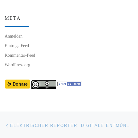
META
Anmelden
Eintrags-Feed
Kommentar-Feed
WordPress.org
Beitragsnavigation
Vorheriger Beitrag
ELEKTRISCHER REPORTER: DIGITALE ENTMÜNDIGUNG: WAS DIR GEHÖRT, GEHÖRT DIR NICHT