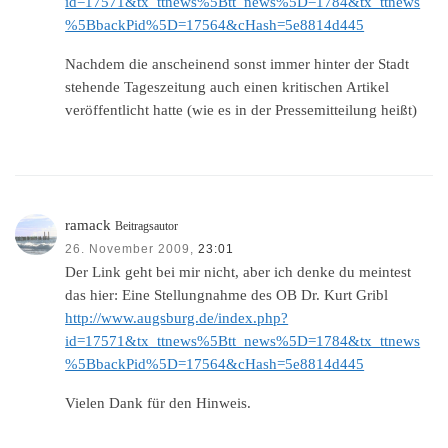
id=17571&tx_ttnews%5Btt_news%5D=1784&tx_ttnews
%5BbackPid%5D=17564&cHash=5e8814d445
Nachdem die anscheinend sonst immer hinter der Stadt
stehende Tageszeitung auch einen kritischen Artikel
veröffentlicht hatte (wie es in der Pressemitteilung heißt)
ramack
Beitragsautor
26. November 2009,
23:01
Der Link geht bei mir nicht, aber ich denke du meintest
das hier: Eine Stellungnahme des OB Dr. Kurt Gribl
http://www.augsburg.de/index.php?
id=17571&tx_ttnews%5Btt_news%5D=1784&tx_ttnews
%5BbackPid%5D=17564&cHash=5e8814d445
Vielen Dank für den Hinweis.