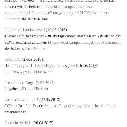
#GroKo = #GroKri - Weil die Große Koalition eine Große Krise hat
müssen wir ihr helfen:
https://aktion.campact.de/klima-
ultimatum/appell/teilnehmen?utm_campaign=20190920-as-klima-
ultimatum
#AlleFürsKlima
Petition zu Landtagswahl
(10.03.2016):
#Fessenheim #abschalten - #Landtagswahlen beeinflussen - #Petition der
#EWS jetzt unterzeichnen:
https://weact.campact.de/petitions/fessenheim-
abschalten-sofort-2?bucket=
Cybathlon
(27.02.2016):
Behinderung trifft Technologie. Ist das gesellschaftsfähig? -
http://www.cybathlon.ethz.ch/
Freiheit statt Angst
(1.07.2013):
hingehen:
#Demo #Freiheit
Datenschutz?!? ... !!!
(22.05.2013):
Offenen Brief an Friedrich:
https://digitalcourage.de/im-briefen
bitte
unterzeichnen!
für mehr Vielfalt
(26.04.2013):