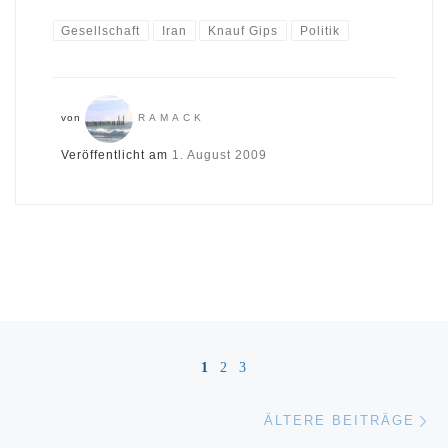
Gesellschaft
Iran
Knauf Gips
Politik
von
RAMACK
Veröffentlicht am
1. August 2009
Beitragsnavigation
1
2
3
Äl
ÄLTERE BEITRÄGE