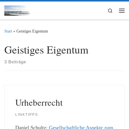
Zum Inhalt springen
Search
Me
Start
»
Geistiges Eigentum
Geistiges Eigentum
3 Beiträge
Urheberrecht
LINKTIPPS
Daniel Schultz:
Gesellschaftliche Aspekte zum