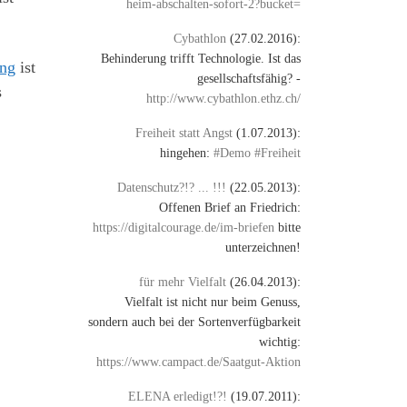
heim-abschalten-sofort-2?bucket=
Cybathlon
(27.02.2016):
Behinderung trifft Technologie. Ist das
ung
ist
gesellschaftsfähig? -
s
http://www.cybathlon.ethz.ch/
Freiheit statt Angst
(1.07.2013):
hingehen:
#Demo #Freiheit
Datenschutz?!? ... !!!
(22.05.2013):
Offenen Brief an Friedrich:
https://digitalcourage.de/im-briefen
bitte
unterzeichnen!
für mehr Vielfalt
(26.04.2013):
Vielfalt ist nicht nur beim Genuss,
sondern auch bei der Sortenverfügbarkeit
wichtig:
https://www.campact.de/Saatgut-Aktion
ELENA erledigt!?!
(19.07.2011):