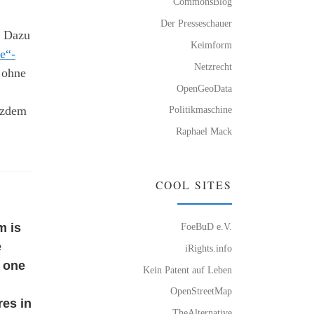
CommonsBlog
Der Presseschauer
. Dazu
Keimform
e“-
Netzrecht
, ohne
OpenGeoData
otzdem
Politikmaschine
Raphael Mack
COOL SITES
FoeBuD e.V.
m is
e
iRights.info
n one
Kein Patent auf Leben
OpenStreetMap
res in
TheAlternative