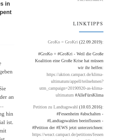
s in
spent
LINKTIPPS
GroKo = GroKri
(22.09.2019):
#GroKo = #GroKri - Weil die Große
Koalition eine Große Krise hat müssen
e
wir ihr helfen:
ugeben
https://aktion.campact.de/klima-
ultimatum/appell/teilnehmen?
Sie
utm_campaign=20190920-as-klima-
ultimatum
#AlleFürsKlima
der an
 …
Petition zu Landtagswahl
(10.03.2016):
ng hin
#Fessenheim #abschalten -
#Landtagswahlen beeinflussen -
al ist.
#Petition der #EWS jetzt unterzeichnen:
mit
https://weact.campact.de/petitions/fessen
ist