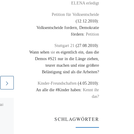
ELENA erledigt
Petition für Volksentscheide
(12.12.2010):
Volksentscheide fordern, Demokratie
fördern:
Petition
Stuttgart 21
(27.08.2010):
Wann sehen
sie
es eigentlich ein, dass die
Demos #S21 nur in die Länge ziehen,
teurer machen und eine größere
Belästigung sind als die Arbeiten?
Kinder-Freundschaften
(4.05.2010):
An alle die #Kinder haben:
Kennt ihr
das?
ai
Veröffentlicht am
20. April
2008
Die Geschichte der
SCHLAGWÖRTER
IFPI