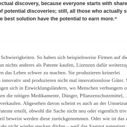
llectual discovery, because everyone starts with share
potential discoveries; still, all those who actually 
he best solution have the potential to earn more.“
Schwierigkeiten. So haben sich beispielsweise Firmen auf di
tun nichts anderes als Patente kaufen, Lizenzen dafür weiterz
n das Leben schwer zu machen. Sie produzieren keinerlei
 innovativ und produzieren nicht mal innovationslose Güter. 
eigen sich in Enwicklungsländern, wo Menschen verhungern o
eten die nötigen Medikamente, Dünger, Pflanzenschutzmittel,
er verkaufen. Abgesehen davon scheint es auch an der Umsetzu
ente erteilt, obwohl die Sache nicht neu oder eigentlich trivi
eil beweist werden diese zurückgenommen. Oder wie ist das 
ahr nicht wieder stecken dürfen – weil das Saatgut patentiert 