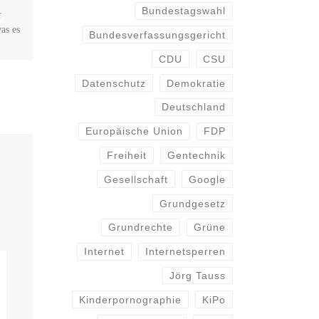
Bundestagswahl
r
Der weltweiter Verband der
as es
Tonträgerindustrie ist die IFPI.
Bundesverfassungsgericht
Sie vertritt also die großen
CDU
CSU
Plattenlabels und ist behilflich
deren „Rechte“ umzusetzen.
Datenschutz
Demokratie
Ich persönlich […]
Deutschland
Europäische Union
FDP
Freiheit
Gentechnik
Gesellschaft
Google
Grundgesetz
Grundrechte
Grüne
Internet
Internetsperren
Jörg Tauss
Kinderpornographie
KiPo