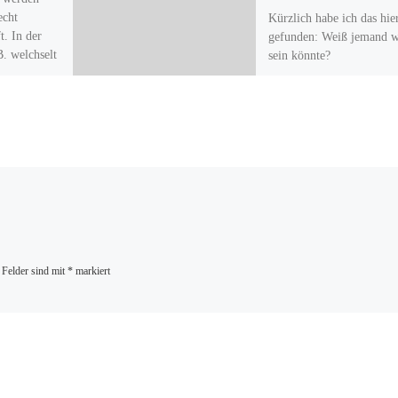
echt
Kürzlich habe ich das hie
t. In der
gefunden: Weiß jemand w
B. welchselt
sein könnte?
einem […]
 Felder sind mit
*
markiert