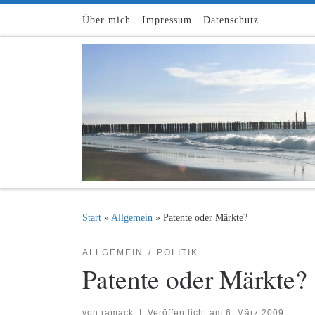
Zum Inhalt springen
Über mich
Impressum
Datenschutz
Start
»
Allgemein
»
Patente oder Märkte?
ALLGEMEIN
POLITIK
Patente oder Märkte?
von
ramack
|
Veröffentlicht am
6. März 2009