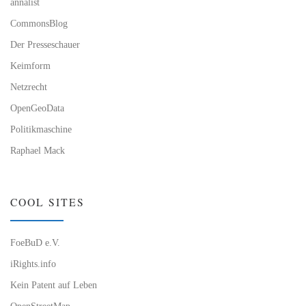
annalist
CommonsBlog
Der Presseschauer
Keimform
Netzrecht
OpenGeoData
Politikmaschine
Raphael Mack
COOL SITES
FoeBuD e.V.
iRights.info
Kein Patent auf Leben
OpenStreetMap