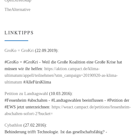
TheAlternative
LINKTIPPS
GroKo = GroKri
(22.09.2019):
#GroKo = #GroKri - Weil die Große Koalition eine Große Krise hat
müssen wir ihr helfen:
https://aktion.campact.de/klima-
ultimatum/appell/teilnehmen?utm_campaign=20190920-as-klima-
ultimatum
#AlleFürsKlima
Petition zu Landtagswahl
(10.03.2016):
#Fessenheim #abschalten - #Landtagswahlen beeinflussen - #Petition der
#EWS jetzt unterzeichnen:
https://weact.campact.de/petitions/fessenheim-
abschalten-sofort-2?bucket=
Cybathlon
(27.02.2016):
Behinderung trifft Technologie. Ist das gesellschaftsfähig? -