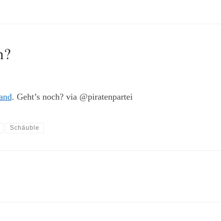
n?
and
. Geht’s noch? via @piratenpartei
Schäuble