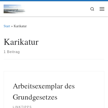
Zum Inhalt springen
Search
Me
Start
»
Karikatur
Karikatur
1 Beitrag
Arbeitsexemplar des
Grundgesetzes
LINKTIPPS