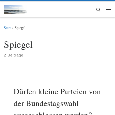
Zum Inhalt springen
Search
Me
Start
»
Spiegel
Spiegel
2 Beiträge
Dürfen kleine Parteien von
der Bundestagswahl
ausgeschlossen werden?