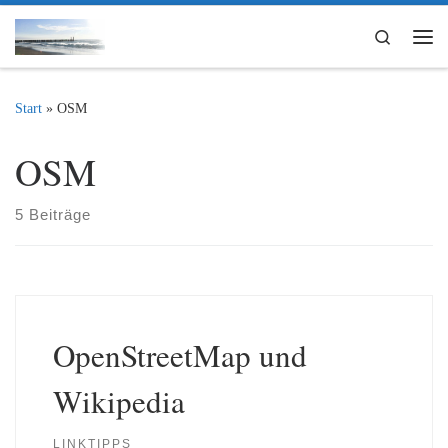
Zum Inhalt springen
Search
Me
Start
»
OSM
OSM
5 Beiträge
OpenStreetMap und
Wikipedia
LINKTIPPS