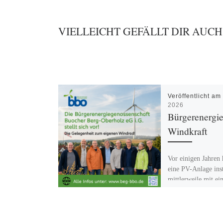
VIELLEICHT GEFÄLLT DIR AUCH
Veröffentlicht a
2026
Bürgerenergi
Windkraft
Vor einigen Jahren 
eine PV-Anlage inst
mittlerweile mit e
Batteriespeicher erw
Dabei ist schön zu 
viel Unabhängigke