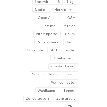
Landwirtschaft
Lüge
Medien
Netzsperren
Open Access
OSM
Patente
Petition
Piratenpartei
Politik
Privatsphäre
Recht
Schäuble
SPD
Twitter
Urheberrecht
von der Leyen
Vorratsdatenspeicherung
Wahlcomputer
Wahlkampf
Zensur
Zensurgesetz
Zensursula
Zitat