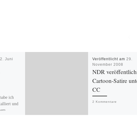
m
2. Juni
Veröffentlicht am
29.
November 2008
e
NDR veröffentlich
Cartoon-Satire unt
CC
habe ich
2 Kommentare
alliert und
inem
Die Cartoon-Satire Team
eitert.
Deutschland des NDR wi
sehen, wie
unter einer CreativeCom
it […]
Lizenz veröffentlicht. Da