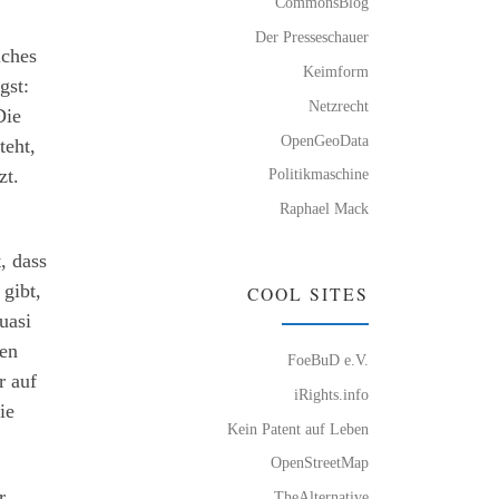
CommonsBlog
Der Presseschauer
lches
Keimform
gst:
Netzrecht
Die
OpenGeoData
teht,
zt.
Politikmaschine
Raphael Mack
, dass
gibt,
COOL SITES
uasi
ren
FoeBuD e.V.
r auf
iRights.info
ie
Kein Patent auf Leben
OpenStreetMap
r
TheAlternative