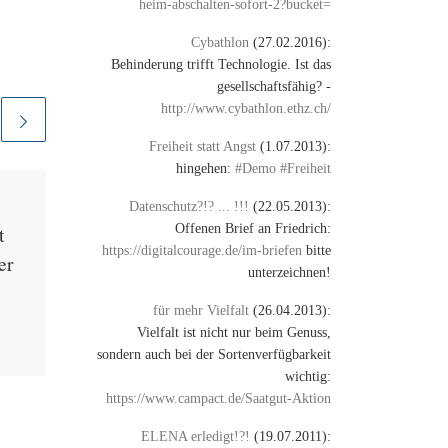
heim-abschalten-sofort-2?bucket=
Cybathlon
(27.02.2016):
Behinderung trifft Technologie. Ist das
gesellschaftsfähig? -
http://www.cybathlon.ethz.ch/
Freiheit statt Angst
(1.07.2013):
hingehen:
#Demo #Freiheit
Veröffentlicht am
16.
Datenschutz?!? ... !!!
(22.05.2013):
September 2008
Offenen Brief an Friedrich:
t
Wissenschaftliche
https://digitalcourage.de/im-briefen
bitte
er
Ergebnisse
unterzeichnen!
1 Kommentar
für mehr Vielfalt
(26.04.2013):
Vielfalt ist nicht nur beim Genuss,
Wissenschaftliche Ergebnisse
sondern auch bei der Sortenverfügbarkeit
sind meist nicht für alle
wichtig:
zugänglich, auch wenn sie von
r
https://www.campact.de/Saatgut-Aktion
der öffentlichen Hand
mons
finanziert werden. Das Prinzip
s
ELENA erledigt!?!
(19.07.2011):
„Open Access“ bietet […]