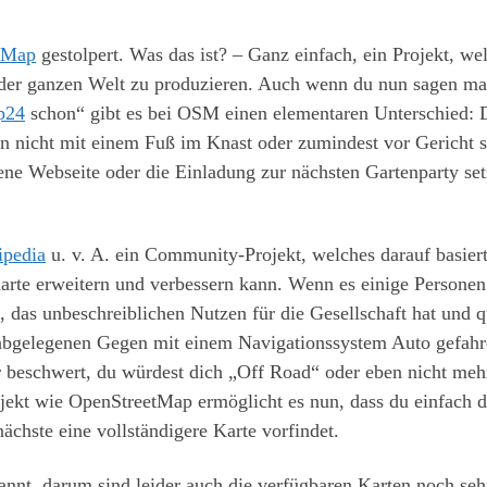
tMap
gestolpert. Was das ist? – Ganz einfach, ein Projekt, we
n der ganzen Welt zu produzieren. Auch wenn du nun sagen ma
p24
schon“ gibt es bei OSM einen elementaren Unterschied: 
man nicht mit einem Fuß im Knast oder zumindest vor Gericht s
ne Webseite oder die Einladung zur nächsten Gartenparty set
ipedia
u. v. A. ein Community-Projekt, welches darauf basiert
arte erweitern und verbessern kann. Wenn es einige Personen 
, das unbeschreiblichen Nutzen für die Gesellschaft hat und q
er abgelegenen Gegen mit einem Navigationssystem Auto gefah
ir beschwert, du würdest dich „Off Road“ oder eben nicht meh
ojekt wie OpenStreetMap ermöglicht es nun, dass du einfach d
ächste eine vollständigere Karte vorfindet.
nnt, darum sind leider auch die verfügbaren Karten noch seh