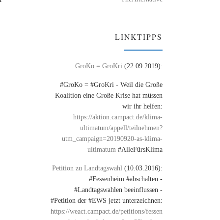
LINKTIPPS
GroKo = GroKri
(22.09.2019):
#GroKo = #GroKri - Weil die Große
Koalition eine Große Krise hat müssen
wir ihr helfen:
https://aktion.campact.de/klima-
ultimatum/appell/teilnehmen?
utm_campaign=20190920-as-klima-
ultimatum
#AlleFürsKlima
Petition zu Landtagswahl
(10.03.2016):
#Fessenheim #abschalten -
#Landtagswahlen beeinflussen -
#Petition der #EWS jetzt unterzeichnen:
https://weact.campact.de/petitions/fessen