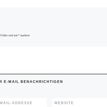
bedeutet, dass man die Vi
weiterverteilen und z. B.
 Felder sind mit
*
markiert
 E-MAIL BENACHRICHTIGEN
-MAIL-ADRESSE
WEBSITE