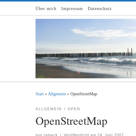
Zum Inhalt springen
Über mich
Impressum
Datenschutz
Start
»
Allgemein
»
OpenStreetMap
ALLGEMEIN
OPEN
OpenStreetMap
von
ramack
|
Veröffentlicht am
24. Juni 2007