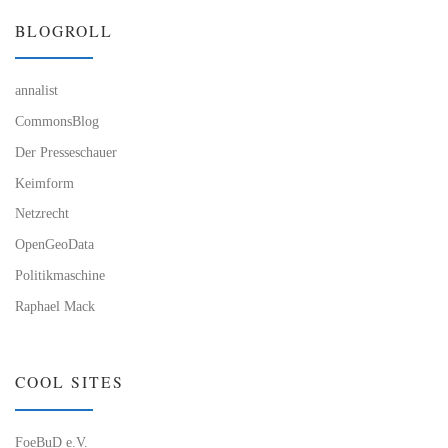
BLOGROLL
annalist
CommonsBlog
Der Presseschauer
Keimform
Netzrecht
OpenGeoData
Politikmaschine
Raphael Mack
COOL SITES
FoeBuD e.V.