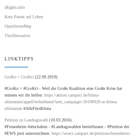
iRights.info
Kein Patent auf Leben
OpenStreetMap
TheAlternative
LINKTIPPS
GroKo = GroKri
(22.09.2019):
#GroKo = #GroKri - Weil die Große Koalition eine Große Krise hat
müssen wir ihr helfen:
https://aktion.campact.de/klima-
ultimatum/appell/teilnehmen?utm_campaign=20190920-as-klima-
ultimatum
#AlleFürsKlima
Petition zu Landtagswahl
(10.03.2016):
#Fessenheim #abschalten - #Landtagswahlen beeinflussen - #Petition der
#EWS jetzt unterzeichnen:
https://weact.campact.de/petitions/fessenheim-