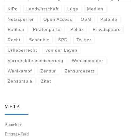
KiPo
Landwirtschaft
Lüge
Medien
Netzsperren
Open Access
OSM
Patente
Petition
Piratenpartei
Politik
Privatsphäre
Recht
Schäuble
SPD
Twitter
Urheberrecht
von der Leyen
Vorratsdatenspeicherung
Wahlcomputer
Wahlkampf
Zensur
Zensurgesetz
Zensursula
Zitat
META
Anmelden
Eintrags-Feed