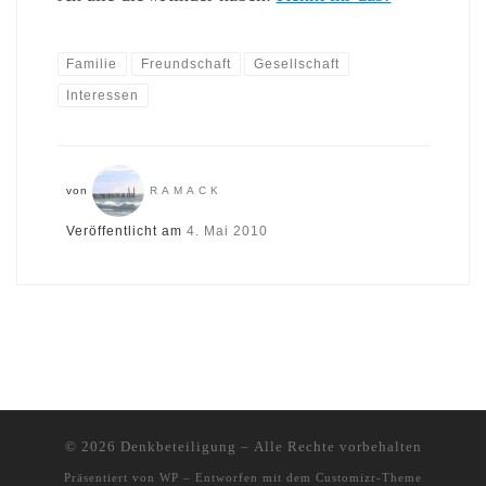
Familie
Freundschaft
Gesellschaft
Interessen
von
RAMACK
Veröffentlicht am
4. Mai 2010
© 2026
Denkbeteiligung
– Alle Rechte vorbehalten
Präsentiert von
WP
– Entworfen mit dem
Customizr-Theme