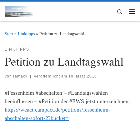
Zum Inhalt springen
Search
Me
Start
»
Linktipps
»
Petition zu Landtagswahl
LINKTIPPS
Petition zu Landtagswahl
von
ramack
|
Veröffentlicht am
10. März 2016
#Fessenheim #abschalten – #Landtagswahlen
beeinflussen – #Petition der #EWS jetzt unterzeichnen:
https://weact.campact.de/petitions/fessenheim-
abschalten-sofort-2?bucket=