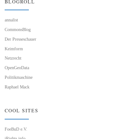
BLOGROLL
annalist
CommonsBlog
Der Presseschauer
Keimform
Netzrecht
OpenGeoData
Politikmaschine
Raphael Mack
COOL SITES
FoeBuD e.V.
iRights.info