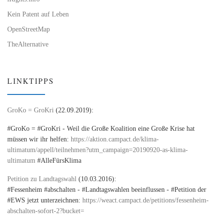
Kein Patent auf Leben
OpenStreetMap
TheAlternative
LINKTIPPS
GroKo = GroKri
(22.09.2019):
#GroKo = #GroKri - Weil die Große Koalition eine Große Krise hat
müssen wir ihr helfen:
https://aktion.campact.de/klima-
ultimatum/appell/teilnehmen?utm_campaign=20190920-as-klima-
ultimatum
#AlleFürsKlima
Petition zu Landtagswahl
(10.03.2016):
#Fessenheim #abschalten - #Landtagswahlen beeinflussen - #Petition der
#EWS jetzt unterzeichnen:
https://weact.campact.de/petitions/fessenheim-
abschalten-sofort-2?bucket=