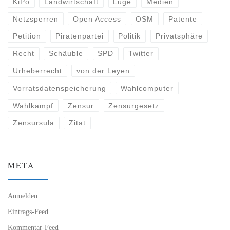
KiPo
Landwirtschaft
Lüge
Medien
Netzsperren
Open Access
OSM
Patente
Petition
Piratenpartei
Politik
Privatsphäre
Recht
Schäuble
SPD
Twitter
Urheberrecht
von der Leyen
Vorratsdatenspeicherung
Wahlcomputer
Wahlkampf
Zensur
Zensurgesetz
Zensursula
Zitat
META
Anmelden
Eintrags-Feed
Kommentar-Feed