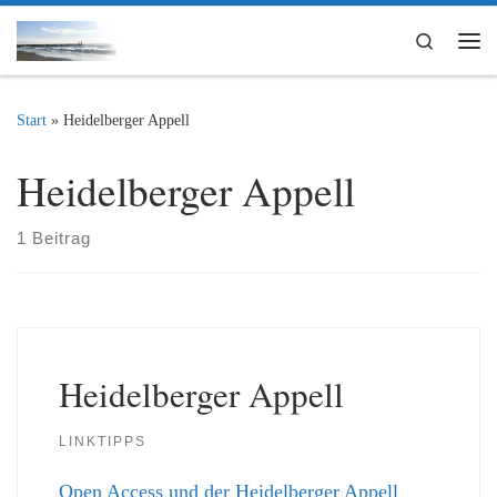
Zum Inhalt springen
Search
Me
Start
»
Heidelberger Appell
Heidelberger Appell
1 Beitrag
Heidelberger Appell
LINKTIPPS
Open Access und der Heidelberger Appell