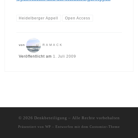
Heidelberger Appell
Open Access
von
RAMACK
Veröffentlicht am
1. Juli 2009
© 2026
Denkbeteiligung
– Alle Rechte vorbehalten
Präsentiert von
WP
– Entworfen mit dem
Customizr-Theme