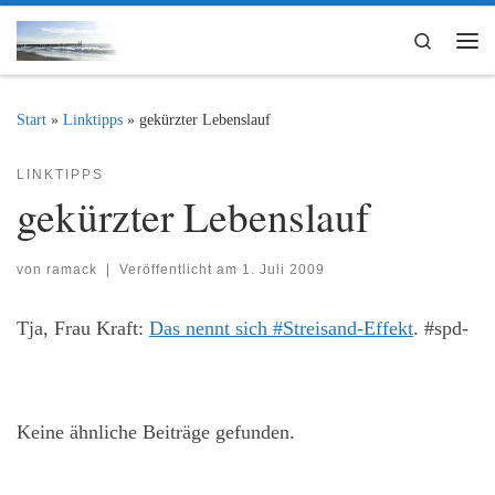
Zum Inhalt springen
Search
Me
Start
»
Linktipps
»
gekürzter Lebenslauf
LINKTIPPS
gekürzter Lebenslauf
von
ramack
|
Veröffentlicht am
1. Juli 2009
Tja, Frau Kraft:
Das nennt sich #Streisand-Effekt
. #spd-
Keine ähnliche Beiträge gefunden.