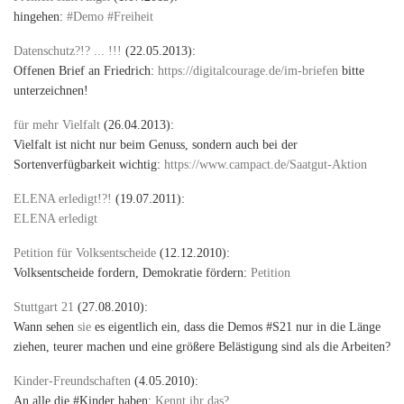
hingehen:
#Demo #Freiheit
Datenschutz?!? ... !!!
(22.05.2013):
Offenen Brief an Friedrich:
https://digitalcourage.de/im-briefen
bitte
unterzeichnen!
für mehr Vielfalt
(26.04.2013):
Vielfalt ist nicht nur beim Genuss, sondern auch bei der
Sortenverfügbarkeit wichtig:
https://www.campact.de/Saatgut-Aktion
ELENA erledigt!?!
(19.07.2011):
ELENA erledigt
Petition für Volksentscheide
(12.12.2010):
Volksentscheide fordern, Demokratie fördern:
Petition
Stuttgart 21
(27.08.2010):
Wann sehen
sie
es eigentlich ein, dass die Demos #S21 nur in die Länge
ziehen, teurer machen und eine größere Belästigung sind als die Arbeiten?
Kinder-Freundschaften
(4.05.2010):
An alle die #Kinder haben:
Kennt ihr das?