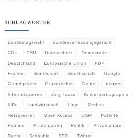
SCHLAGWÖRTER
Bundestagswahl
Bundesverfassungsgericht
CDU
CSU
Datenschutz
Demokratie
Deutschland
Europäische Union
FDP
Freiheit
Gentechnik
Gesellschaft
Google
Grundgesetz
Grundrechte
Grüne
Internet
Internetsperren
Jörg Tauss
Kinderpornographie
KiPo
Landwirtschaft
Lüge
Medien
Netzsperren
Open Access
OSM
Patente
Petition
Piratenpartei
Politik
Privatsphäre
Recht
Schäuble
SPD
Twitter