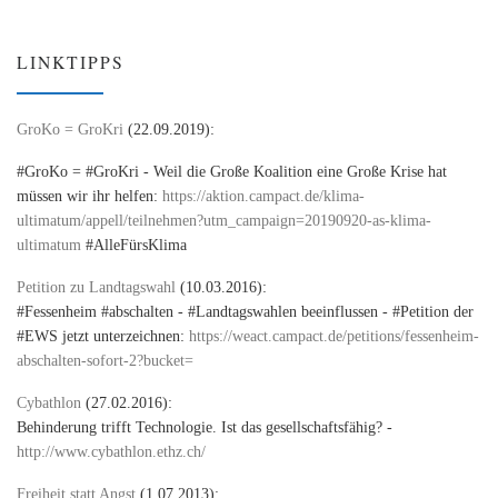
LINKTIPPS
GroKo = GroKri
(22.09.2019):
#GroKo = #GroKri - Weil die Große Koalition eine Große Krise hat
müssen wir ihr helfen:
https://aktion.campact.de/klima-
ultimatum/appell/teilnehmen?utm_campaign=20190920-as-klima-
ultimatum
#AlleFürsKlima
Petition zu Landtagswahl
(10.03.2016):
#Fessenheim #abschalten - #Landtagswahlen beeinflussen - #Petition der
#EWS jetzt unterzeichnen:
https://weact.campact.de/petitions/fessenheim-
abschalten-sofort-2?bucket=
Cybathlon
(27.02.2016):
Behinderung trifft Technologie. Ist das gesellschaftsfähig? -
http://www.cybathlon.ethz.ch/
Freiheit statt Angst
(1.07.2013):