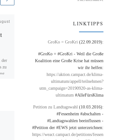
ugust
Veröffentlicht am
23. April
LINKTIPPS
2009
t
Keine Allmacht für
GroKo = GroKri
(22.09.2019):
das BKA
#GroKo = #GroKri - Weil die Große
 der
Artikel in der Zeit
Koalition eine Große Krise hat müssen
s zu
wir ihr helfen:
ung
https://aktion.campact.de/klima-
ultimatum/appell/teilnehmen?
utm_campaign=20190920-as-klima-
ultimatum
#AlleFürsKlima
Petition zu Landtagswahl
(10.03.2016):
#Fessenheim #abschalten -
#Landtagswahlen beeinflussen -
#Petition der #EWS jetzt unterzeichnen:
https://weact.campact.de/petitions/fessen