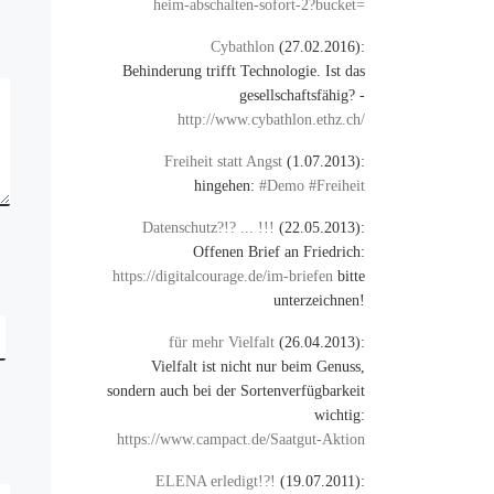
heim-abschalten-sofort-2?bucket=
Cybathlon
(27.02.2016):
Behinderung trifft Technologie. Ist das
gesellschaftsfähig? -
http://www.cybathlon.ethz.ch/
Freiheit statt Angst
(1.07.2013):
hingehen:
#Demo #Freiheit
Datenschutz?!? ... !!!
(22.05.2013):
Offenen Brief an Friedrich:
https://digitalcourage.de/im-briefen
bitte
unterzeichnen!
für mehr Vielfalt
(26.04.2013):
Vielfalt ist nicht nur beim Genuss,
sondern auch bei der Sortenverfügbarkeit
wichtig:
https://www.campact.de/Saatgut-Aktion
ELENA erledigt!?!
(19.07.2011):