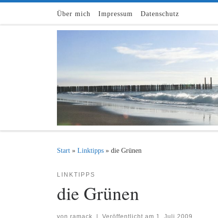
Zum Inhalt springen
Über mich
Impressum
Datenschutz
Start
»
Linktipps
»
die Grünen
LINKTIPPS
die Grünen
von
ramack
|
Veröffentlicht am
1. Juli 2009