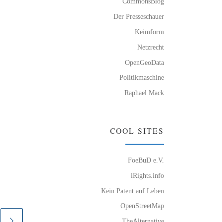
CommonsBlog
Der Presseschauer
Keimform
Netzrecht
OpenGeoData
Politikmaschine
Raphael Mack
COOL SITES
FoeBuD e.V.
iRights.info
Kein Patent auf Leben
OpenStreetMap
TheAlternative