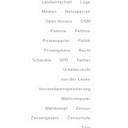
Landwirtschaft
Lüge
Medien
Netzsperren
Open Access
OSM
Patente
Petition
Piratenpartei
Politik
Privatsphäre
Recht
Schäuble
SPD
Twitter
Urheberrecht
von der Leyen
Vorratsdatenspeicherung
Wahlcomputer
Wahlkampf
Zensur
Zensurgesetz
Zensursula
Zitat