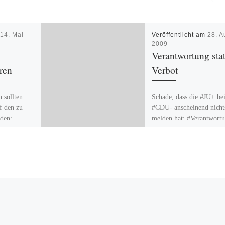
m
14. Mai
Veröffentlicht am
28. A
2009
Verantwortung stat
ren
Verbot
 sollten
Schade, dass die #JU+ bei
f den zu
#CDU- anscheinend nicht
den:
melden hat: #Verantwort
statt #Verbot!