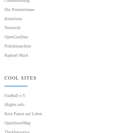
CommonsBlog
Der Presseschauer
Keimform
Netzrecht
OpenGeoData
Politikmaschine
Raphael Mack
COOL SITES
FoeBuD e.V.
iRights.info
Kein Patent auf Leben
OpenStreetMap
TheAlternative