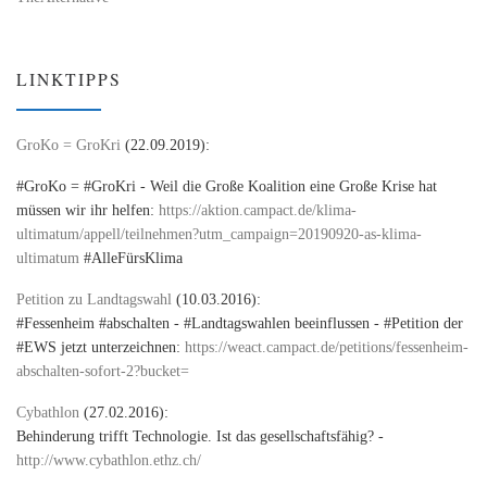
LINKTIPPS
GroKo = GroKri
(22.09.2019):
#GroKo = #GroKri - Weil die Große Koalition eine Große Krise hat
müssen wir ihr helfen:
https://aktion.campact.de/klima-
ultimatum/appell/teilnehmen?utm_campaign=20190920-as-klima-
ultimatum
#AlleFürsKlima
Petition zu Landtagswahl
(10.03.2016):
#Fessenheim #abschalten - #Landtagswahlen beeinflussen - #Petition der
#EWS jetzt unterzeichnen:
https://weact.campact.de/petitions/fessenheim-
abschalten-sofort-2?bucket=
Cybathlon
(27.02.2016):
Behinderung trifft Technologie. Ist das gesellschaftsfähig? -
http://www.cybathlon.ethz.ch/