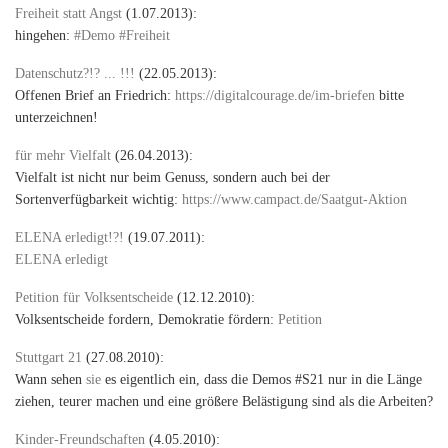
Freiheit statt Angst
(1.07.2013):
hingehen:
#Demo #Freiheit
Datenschutz?!? ... !!!
(22.05.2013):
Offenen Brief an Friedrich:
https://digitalcourage.de/im-briefen
bitte
unterzeichnen!
für mehr Vielfalt
(26.04.2013):
Vielfalt ist nicht nur beim Genuss, sondern auch bei der
Sortenverfügbarkeit wichtig:
https://www.campact.de/Saatgut-Aktion
ELENA erledigt!?!
(19.07.2011):
ELENA erledigt
Petition für Volksentscheide
(12.12.2010):
Volksentscheide fordern, Demokratie fördern:
Petition
Stuttgart 21
(27.08.2010):
Wann sehen
sie
es eigentlich ein, dass die Demos #S21 nur in die Länge
ziehen, teurer machen und eine größere Belästigung sind als die Arbeiten?
Kinder-Freundschaften
(4.05.2010):