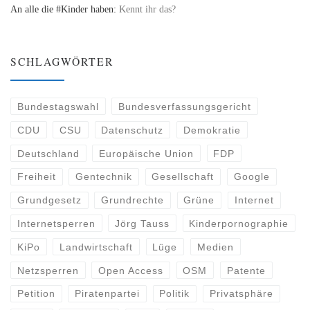
An alle die #Kinder haben:
Kennt ihr das?
SCHLAGWÖRTER
Bundestagswahl
Bundesverfassungsgericht
CDU
CSU
Datenschutz
Demokratie
Deutschland
Europäische Union
FDP
Freiheit
Gentechnik
Gesellschaft
Google
Grundgesetz
Grundrechte
Grüne
Internet
Internetsperren
Jörg Tauss
Kinderpornographie
KiPo
Landwirtschaft
Lüge
Medien
Netzsperren
Open Access
OSM
Patente
Petition
Piratenpartei
Politik
Privatsphäre