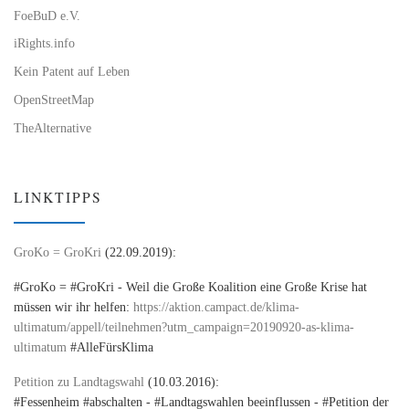
FoeBuD e.V.
iRights.info
Kein Patent auf Leben
OpenStreetMap
TheAlternative
LINKTIPPS
GroKo = GroKri
(22.09.2019):
#GroKo = #GroKri - Weil die Große Koalition eine Große Krise hat
müssen wir ihr helfen:
https://aktion.campact.de/klima-
ultimatum/appell/teilnehmen?utm_campaign=20190920-as-klima-
ultimatum
#AlleFürsKlima
Petition zu Landtagswahl
(10.03.2016):
#Fessenheim #abschalten - #Landtagswahlen beeinflussen - #Petition der