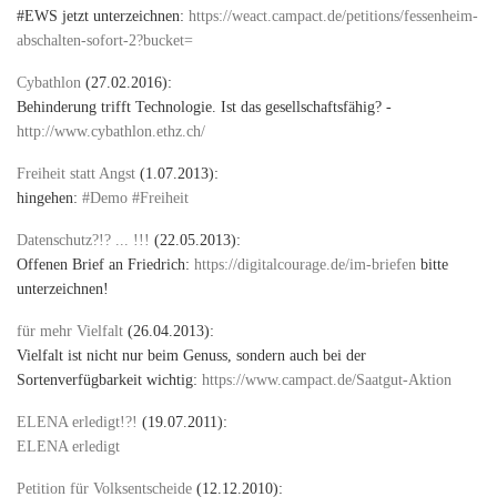
#EWS jetzt unterzeichnen:
https://weact.campact.de/petitions/fessenheim-
abschalten-sofort-2?bucket=
Cybathlon
(27.02.2016):
Behinderung trifft Technologie. Ist das gesellschaftsfähig? -
http://www.cybathlon.ethz.ch/
Freiheit statt Angst
(1.07.2013):
hingehen:
#Demo #Freiheit
Datenschutz?!? ... !!!
(22.05.2013):
Offenen Brief an Friedrich:
https://digitalcourage.de/im-briefen
bitte
unterzeichnen!
für mehr Vielfalt
(26.04.2013):
Vielfalt ist nicht nur beim Genuss, sondern auch bei der
Sortenverfügbarkeit wichtig:
https://www.campact.de/Saatgut-Aktion
ELENA erledigt!?!
(19.07.2011):
ELENA erledigt
Petition für Volksentscheide
(12.12.2010):