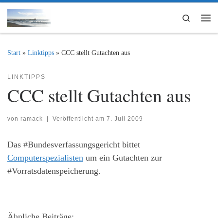
Zum Inhalt springen
Search
Me
Start
»
Linktipps
»
CCC stellt Gutachten aus
LINKTIPPS
CCC stellt Gutachten aus
von
ramack
|
Veröffentlicht am
7. Juli 2009
Das #Bundesverfassungsgericht bittet
Computerspezialisten
um ein Gutachten zur
#Vorratsdatenspeicherung.
Ähnliche Beiträge: