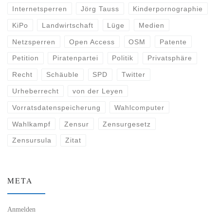
Internetsperren
Jörg Tauss
Kinderpornographie
KiPo
Landwirtschaft
Lüge
Medien
Netzsperren
Open Access
OSM
Patente
Petition
Piratenpartei
Politik
Privatsphäre
Recht
Schäuble
SPD
Twitter
Urheberrecht
von der Leyen
Vorratsdatenspeicherung
Wahlcomputer
Wahlkampf
Zensur
Zensurgesetz
Zensursula
Zitat
META
Anmelden