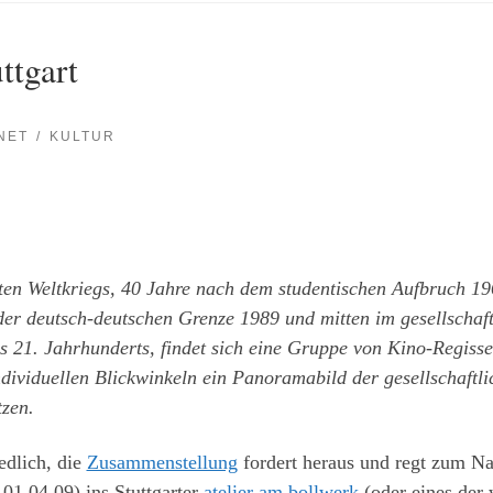
ttgart
NET
KULTUR
en Weltkriegs, 40 Jahre nach dem studentischen Aufbruch 1
der deutsch-deutschen Grenze 1989 und mitten im gesellsch
es 21. Jahrhunderts, findet sich eine Gruppe von Kino-Regiss
ividuellen Blickwinkeln ein Panoramabild der gesellschaftlic
zen.
edlich, die
Zusammenstellung
fordert heraus und regt zum Na
 01.04.09) ins Stuttgarter
atelier am bollwerk
(oder eines der