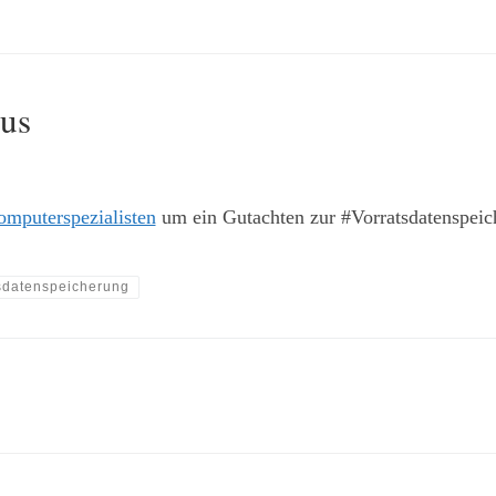
aus
omputerspezialisten
um ein Gutachten zur #Vorratsdatenspeic
sdatenspeicherung