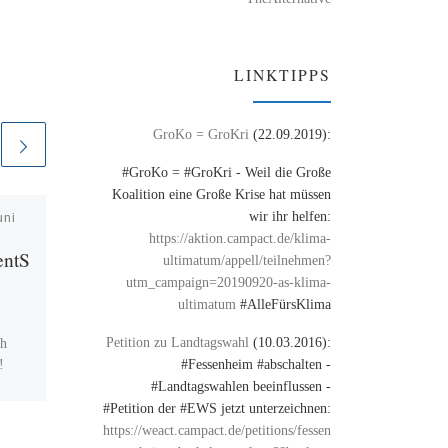
LINKTIPPS
GroKo = GroKri
(22.09.2019):
#GroKo = #GroKri - Weil die Große
Koalition eine Große Krise hat müssen
wir ihr helfen:
uni
Veröffentlicht am
26. April
2009
https://aktion.campact.de/klima-
entS
Die Grünen
ultimatum/appell/teilnehmen?
utm_campaign=20190920-as-klima-
ultimatum
#AlleFürsKlima
die Grünen sind eventuell doch
wählbar:
Petition zu Landtagswahl
(10.03.2016):
ch
http://www.schestag.de/2009/0
#Fessenheim #abschalten -
!
4/25/antrag-der-lag-
#Landtagswahlen beeinflussen -
demokratie-und-recht-zu-
#Petition der #EWS jetzt unterzeichnen:
access-sperren/
https://weact.campact.de/petitions/fessen