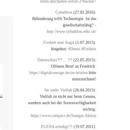
heim-abschalten-sofort-2?bucket=
Cybathlon
(27.02.2016):
Behinderung trifft Technologie. Ist das
gesellschaftsfähig? -
http://www.cybathlon.ethz.ch/
Freiheit statt Angst
(1.07.2013):
hingehen:
#Demo #Freiheit
Datenschutz?!? ... !!!
(22.05.2013):
Offenen Brief an Friedrich:
https://digitalcourage.de/im-briefen
bitte
unterzeichnen!
für mehr Vielfalt
(26.04.2013):
Vielfalt ist nicht nur beim Genuss,
sondern auch bei der Sortenverfügbarkeit
wichtig:
https://www.campact.de/Saatgut-Aktion
ELENA erledigt!?!
(19.07.2011):