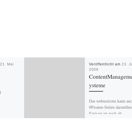
m
21. Mai
Veröffentlicht am
23. J
2009
ContentManagem
ysteme
d
Das websozicms kann au
#Piraten-Seiten darstellen
Favicon ist noch alt…