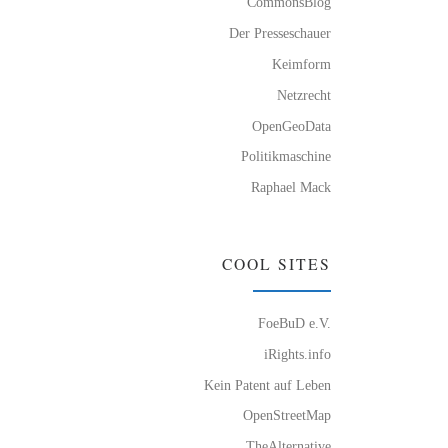
CommonsBlog
Der Presseschauer
Keimform
Netzrecht
OpenGeoData
Politikmaschine
Raphael Mack
COOL SITES
FoeBuD e.V.
iRights.info
Kein Patent auf Leben
OpenStreetMap
TheAlternative