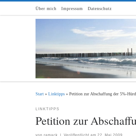
Zum Inhalt springen
Über mich
Impressum
Datenschutz
Start
»
Linktipps
»
Petition zur Abschaffung der 5%-Hürd
LINKTIPPS
Petition zur Abschaf
von
ramack
|
Veröffentlicht am
22. Mai 2009