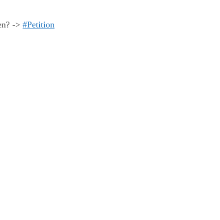
en? ->
#Petition