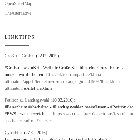
OpenStreetMap
TheAlternative
LINKTIPPS
GroKo = GroKri
(22.09.2019):
#GroKo = #GroKri - Weil die Große Koalition eine Große Krise hat
müssen wir ihr helfen:
https://aktion.campact.de/klima-
ultimatum/appell/teilnehmen?utm_campaign=20190920-as-klima-
ultimatum
#AlleFürsKlima
Petition zu Landtagswahl
(10.03.2016):
#Fessenheim #abschalten - #Landtagswahlen beeinflussen - #Petition der
#EWS jetzt unterzeichnen:
https://weact.campact.de/petitions/fessenheim-
abschalten-sofort-2?bucket=
Cybathlon
(27.02.2016):
Behinderung trifft Technologie. Ist das gesellschaftsfähig? -