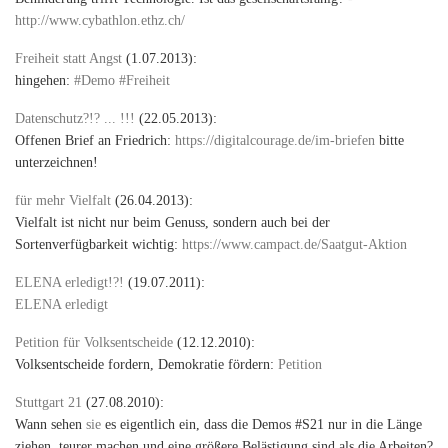
http://www.cybathlon.ethz.ch/
Freiheit statt Angst
(1.07.2013):
hingehen:
#Demo #Freiheit
Datenschutz?!? ... !!!
(22.05.2013):
Offenen Brief an Friedrich:
https://digitalcourage.de/im-briefen
bitte
unterzeichnen!
für mehr Vielfalt
(26.04.2013):
Vielfalt ist nicht nur beim Genuss, sondern auch bei der
Sortenverfügbarkeit wichtig:
https://www.campact.de/Saatgut-Aktion
ELENA erledigt!?!
(19.07.2011):
ELENA erledigt
Petition für Volksentscheide
(12.12.2010):
Volksentscheide fordern, Demokratie fördern:
Petition
Stuttgart 21
(27.08.2010):
Wann sehen
sie
es eigentlich ein, dass die Demos #S21 nur in die Länge
ziehen, teurer machen und eine größere Belästigung sind als die Arbeiten?