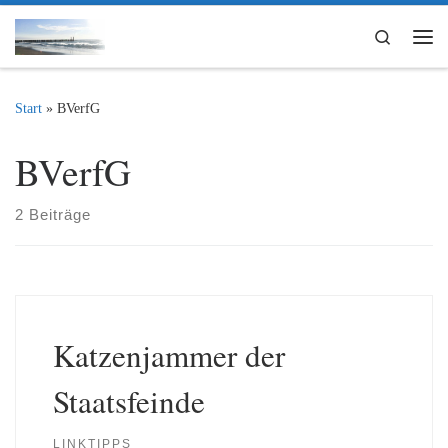
Zum Inhalt springen
Search
Me
Start
»
BVerfG
BVerfG
2 Beiträge
Katzenjammer der
Staatsfeinde
LINKTIPPS