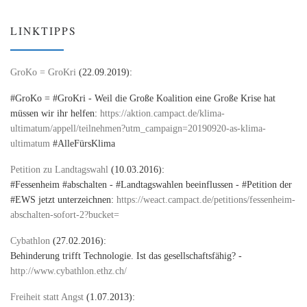
LINKTIPPS
GroKo = GroKri
(22.09.2019):
#GroKo = #GroKri - Weil die Große Koalition eine Große Krise hat
müssen wir ihr helfen:
https://aktion.campact.de/klima-
ultimatum/appell/teilnehmen?utm_campaign=20190920-as-klima-
ultimatum
#AlleFürsKlima
Petition zu Landtagswahl
(10.03.2016):
#Fessenheim #abschalten - #Landtagswahlen beeinflussen - #Petition der
#EWS jetzt unterzeichnen:
https://weact.campact.de/petitions/fessenheim-
abschalten-sofort-2?bucket=
Cybathlon
(27.02.2016):
Behinderung trifft Technologie. Ist das gesellschaftsfähig? -
http://www.cybathlon.ethz.ch/
Freiheit statt Angst
(1.07.2013):