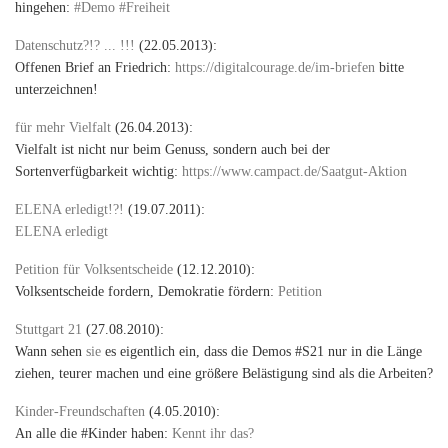
hingehen:
#Demo #Freiheit
Datenschutz?!? ... !!!
(22.05.2013):
Offenen Brief an Friedrich:
https://digitalcourage.de/im-briefen
bitte
unterzeichnen!
für mehr Vielfalt
(26.04.2013):
Vielfalt ist nicht nur beim Genuss, sondern auch bei der
Sortenverfügbarkeit wichtig:
https://www.campact.de/Saatgut-Aktion
ELENA erledigt!?!
(19.07.2011):
ELENA erledigt
Petition für Volksentscheide
(12.12.2010):
Volksentscheide fordern, Demokratie fördern:
Petition
Stuttgart 21
(27.08.2010):
Wann sehen
sie
es eigentlich ein, dass die Demos #S21 nur in die Länge
ziehen, teurer machen und eine größere Belästigung sind als die Arbeiten?
Kinder-Freundschaften
(4.05.2010):
An alle die #Kinder haben:
Kennt ihr das?