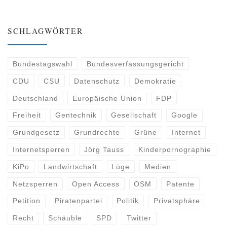
SCHLAGWÖRTER
Bundestagswahl
Bundesverfassungsgericht
CDU
CSU
Datenschutz
Demokratie
Deutschland
Europäische Union
FDP
Freiheit
Gentechnik
Gesellschaft
Google
Grundgesetz
Grundrechte
Grüne
Internet
Internetsperren
Jörg Tauss
Kinderpornographie
KiPo
Landwirtschaft
Lüge
Medien
Netzsperren
Open Access
OSM
Patente
Petition
Piratenpartei
Politik
Privatsphäre
Recht
Schäuble
SPD
Twitter