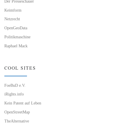
Der Presseschauer
Keimform
Netzrecht
OpenGeoData
Politikmaschine
Raphael Mack
COOL SITES
FoeBuD e.V.
iRights.info
Kein Patent auf Leben
OpenStreetMap
TheAlternative