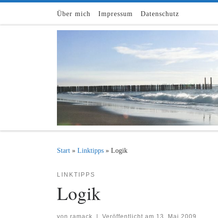
Zum Inhalt springen
Über mich
Impressum
Datenschutz
Start
»
Linktipps
»
Logik
LINKTIPPS
Logik
von
ramack
|
Veröffentlicht am
13. Mai 2009