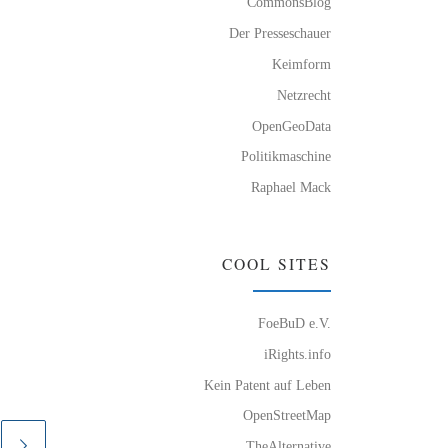
CommonsBlog
Der Presseschauer
Keimform
Netzrecht
OpenGeoData
Politikmaschine
Raphael Mack
COOL SITES
FoeBuD e.V.
iRights.info
Kein Patent auf Leben
OpenStreetMap
TheAlternative