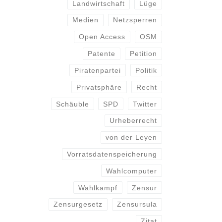
Landwirtschaft
Lüge
Medien
Netzsperren
Open Access
OSM
Patente
Petition
Piratenpartei
Politik
Privatsphäre
Recht
Schäuble
SPD
Twitter
Urheberrecht
von der Leyen
Vorratsdatenspeicherung
Wahlcomputer
Wahlkampf
Zensur
Zensurgesetz
Zensursula
Zitat