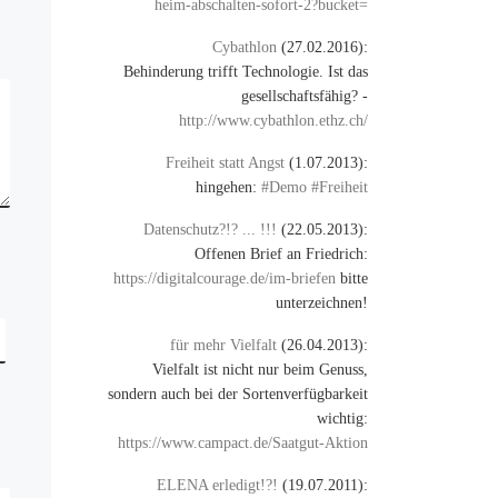
heim-abschalten-sofort-2?bucket=
Cybathlon
(27.02.2016):
Behinderung trifft Technologie. Ist das
gesellschaftsfähig? -
http://www.cybathlon.ethz.ch/
Freiheit statt Angst
(1.07.2013):
hingehen:
#Demo #Freiheit
Datenschutz?!? ... !!!
(22.05.2013):
Offenen Brief an Friedrich:
https://digitalcourage.de/im-briefen
bitte
unterzeichnen!
für mehr Vielfalt
(26.04.2013):
Vielfalt ist nicht nur beim Genuss,
sondern auch bei der Sortenverfügbarkeit
wichtig:
https://www.campact.de/Saatgut-Aktion
ELENA erledigt!?!
(19.07.2011):