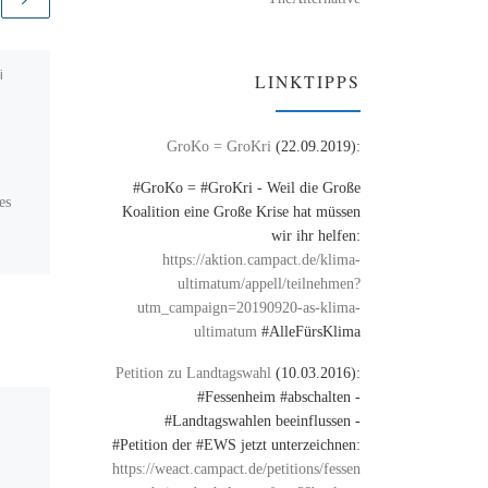
i
Veröffentlicht am
28. August
LINKTIPPS
2009
Bundeswehr im
GroKo = GroKri
(22.09.2019):
Inneren?
#GroKo = #GroKri - Weil die Große
es
#Schäuble fordert
Koalition eine Große Krise hat müssen
#Bundeswehr im #Inland.
wir ihr helfen:
Geht’s noch? via
https://aktion.campact.de/klima-
@piratenpartei
ultimatum/appell/teilnehmen?
utm_campaign=20190920-as-klima-
ultimatum
#AlleFürsKlima
Petition zu Landtagswahl
(10.03.2016):
#Fessenheim #abschalten -
#Landtagswahlen beeinflussen -
#Petition der #EWS jetzt unterzeichnen:
https://weact.campact.de/petitions/fessen