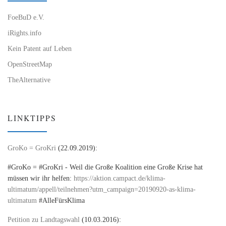
FoeBuD e.V.
iRights.info
Kein Patent auf Leben
OpenStreetMap
TheAlternative
LINKTIPPS
GroKo = GroKri
(22.09.2019):
#GroKo = #GroKri - Weil die Große Koalition eine Große Krise hat
müssen wir ihr helfen:
https://aktion.campact.de/klima-
ultimatum/appell/teilnehmen?utm_campaign=20190920-as-klima-
ultimatum
#AlleFürsKlima
Petition zu Landtagswahl
(10.03.2016):