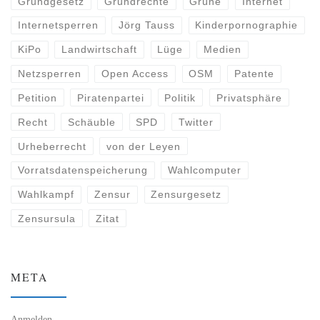
Grundgesetz
Grundrechte
Grüne
Internet
Internetsperren
Jörg Tauss
Kinderpornographie
KiPo
Landwirtschaft
Lüge
Medien
Netzsperren
Open Access
OSM
Patente
Petition
Piratenpartei
Politik
Privatsphäre
Recht
Schäuble
SPD
Twitter
Urheberrecht
von der Leyen
Vorratsdatenspeicherung
Wahlcomputer
Wahlkampf
Zensur
Zensurgesetz
Zensursula
Zitat
META
Anmelden