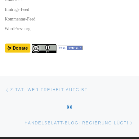
Eintrags-Feed
Kommentar-Feed
WordPress.org
Beitragsnavigation
Vorheriger Beitrag
ZITAT: WER FREIHEIT AUFGIBT…
ZURÜCK ZUR BEITRAGSL
Nä
HANDELSBLATT-BLOG: REGIERUNG LÜGT!