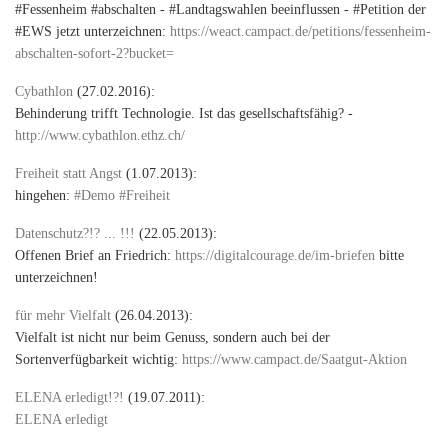
#Fessenheim #abschalten - #Landtagswahlen beeinflussen - #Petition der
#EWS jetzt unterzeichnen:
https://weact.campact.de/petitions/fessenheim-
abschalten-sofort-2?bucket=
Cybathlon
(27.02.2016):
Behinderung trifft Technologie. Ist das gesellschaftsfähig? -
http://www.cybathlon.ethz.ch/
Freiheit statt Angst
(1.07.2013):
hingehen:
#Demo #Freiheit
Datenschutz?!? ... !!!
(22.05.2013):
Offenen Brief an Friedrich:
https://digitalcourage.de/im-briefen
bitte
unterzeichnen!
für mehr Vielfalt
(26.04.2013):
Vielfalt ist nicht nur beim Genuss, sondern auch bei der
Sortenverfügbarkeit wichtig:
https://www.campact.de/Saatgut-Aktion
ELENA erledigt!?!
(19.07.2011):
ELENA erledigt