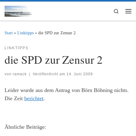
Zum Inhalt springen
Search
Me
Start
»
Linktipps
»
die SPD zur Zensur 2
LINKTIPPS
die SPD zur Zensur 2
von
ramack
|
Veröffentlicht am
14. Juni 2009
Leider wurde aus dem Antrag von Börn Böhning nichts.
Die Zeit
berichtet
.
Ähnliche Beiträge: