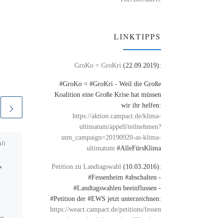
LINKTIPPS
GroKo = GroKri
(22.09.2019):
#GroKo = #GroKri - Weil die Große
Koalition eine Große Krise hat müssen
wir ihr helfen:
https://aktion.campact.de/klima-
ultimatum/appell/teilnehmen?
utm_campaign=20190920-as-klima-
uli
Veröffentlicht am
24. Mai
ultimatum
#AlleFürsKlima
2009
,
Getarnte Werbung
Petition zu Landtagswahl
(10.03.2016):
#Fessenheim #abschalten -
#Landtagswahlen beeinflussen -
#Zensursula hat schon immer
#Petition der #EWS jetzt unterzeichnen:
„Jouranlismus“ betrieben
https://weact.campact.de/petitions/fessen
http://bit.ly/DgLaJ