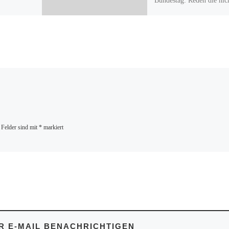
Bundestag: Reden die nic
gehalten sind, müssen auc
behandelt werden! #Petit
 Felder sind mit
*
markiert
 E-MAIL BENACHRICHTIGEN