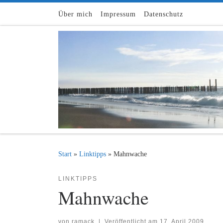
Zum Inhalt springen
Über mich
Impressum
Datenschutz
Start
»
Linktipps
»
Mahnwache
LINKTIPPS
Mahnwache
von
ramack
|
Veröffentlicht am
17. April 2009