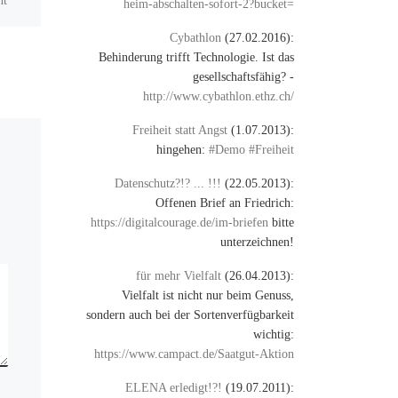
ht
heim-abschalten-sofort-2?bucket=
#Volksverarsche +
h so
#Manipulation ist das! via:
Cybathlon
(27.02.2016):
ion
@insideX @bicyclist
Behinderung trifft Technologie. Ist das
gesellschaftsfähig? -
http://www.cybathlon.ethz.ch/
Freiheit statt Angst
(1.07.2013):
hingehen:
#Demo #Freiheit
Datenschutz?!? ... !!!
(22.05.2013):
Offenen Brief an Friedrich:
https://digitalcourage.de/im-briefen
bitte
unterzeichnen!
für mehr Vielfalt
(26.04.2013):
Vielfalt ist nicht nur beim Genuss,
sondern auch bei der Sortenverfügbarkeit
wichtig:
https://www.campact.de/Saatgut-Aktion
ELENA erledigt!?!
(19.07.2011):