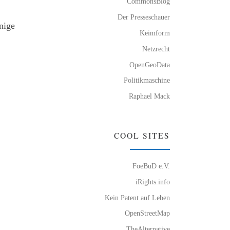
CommonsBlog
Der Presseschauer
nige
Keimform
Netzrecht
OpenGeoData
Politikmaschine
Raphael Mack
COOL SITES
FoeBuD e.V.
iRights.info
Kein Patent auf Leben
OpenStreetMap
TheAlternative