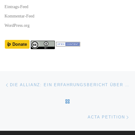
Eintrags-Feed
Kommentar-Feed
WordPress.org
Beitragsnavigation
Vorheriger Beitrag
DIE ALLIANZ: EIN ERFAHRUNGSBERICHT ÜBER EINE UNVERSCHÄMTE VERSICHERUNGSGESELLSCHAFT
ZURÜCK ZUR BEITRAGSL
Nä
ACTA PETITION