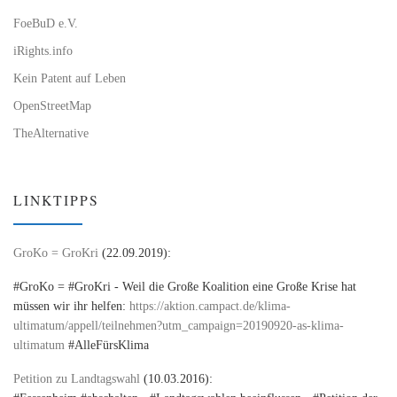
FoeBuD e.V.
iRights.info
Kein Patent auf Leben
OpenStreetMap
TheAlternative
LINKTIPPS
GroKo = GroKri
(22.09.2019):
#GroKo = #GroKri - Weil die Große Koalition eine Große Krise hat
müssen wir ihr helfen:
https://aktion.campact.de/klima-
ultimatum/appell/teilnehmen?utm_campaign=20190920-as-klima-
ultimatum
#AlleFürsKlima
Petition zu Landtagswahl
(10.03.2016):