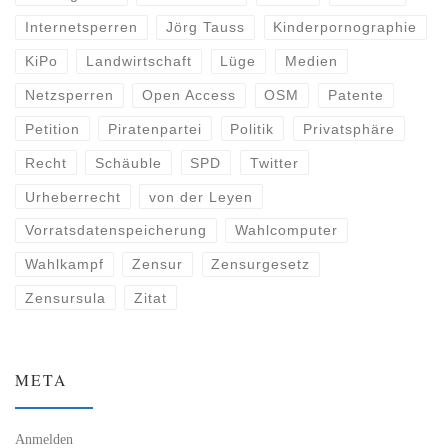
Internetsperren
Jörg Tauss
Kinderpornographie
KiPo
Landwirtschaft
Lüge
Medien
Netzsperren
Open Access
OSM
Patente
Petition
Piratenpartei
Politik
Privatsphäre
Recht
Schäuble
SPD
Twitter
Urheberrecht
von der Leyen
Vorratsdatenspeicherung
Wahlcomputer
Wahlkampf
Zensur
Zensurgesetz
Zensursula
Zitat
META
Anmelden