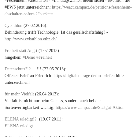
#Fessenheim #abschalten - #Landtagswahlen beeinflussen - #Petition der
#EWS jetzt unterzeichnen:
https://weact.campact.de/petitions/fessenheim-
abschalten-sofort-2?bucket=
Cybathlon
(27.02.2016):
Behinderung trifft Technologie. Ist das gesellschaftsfähig? -
http://www.cybathlon.ethz.ch/
Freiheit statt Angst
(1.07.2013):
hingehen:
#Demo #Freiheit
Datenschutz?!? ... !!!
(22.05.2013):
Offenen Brief an Friedrich:
https://digitalcourage.de/im-briefen
bitte
unterzeichnen!
für mehr Vielfalt
(26.04.2013):
Vielfalt ist nicht nur beim Genuss, sondern auch bei der
Sortenverfügbarkeit wichtig:
https://www.campact.de/Saatgut-Aktion
ELENA erledigt!?!
(19.07.2011):
ELENA erledigt