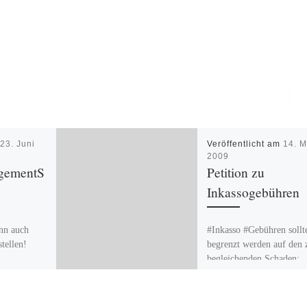
m
23. Juni
Veröffentlicht am
14. M
2009
gementS
Petition zu
Inkassogebühren
nn auch
#Inkasso #Gebühren sollt
stellen!
begrenzt werden auf den 
lt…
begleichenden Schaden:
#Petition