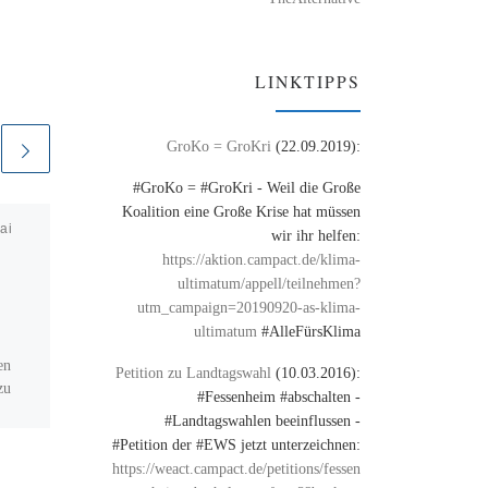
LINKTIPPS
GroKo = GroKri
(22.09.2019):
#GroKo = #GroKri - Weil die Große
Koalition eine Große Krise hat müssen
ai
Veröffentlicht am
11. April
wir ihr helfen:
2009
https://aktion.campact.de/klima-
Medienführerschein
ultimatum/appell/teilnehmen?
utm_campaign=20190920-as-klima-
ultimatum
#AlleFürsKlima
Medienführerschein – wie fit
sind die Politiker? Der
en
Petition zu Landtagswahl
(10.03.2016):
Presseschauer hinterfragt.
zu
#Fessenheim #abschalten -
#Landtagswahlen beeinflussen -
#Petition der #EWS jetzt unterzeichnen:
https://weact.campact.de/petitions/fessen