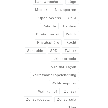
Landwirtschaft
Lüge
Medien
Netzsperren
Open Access
OSM
Patente
Petition
Piratenpartei
Politik
Privatsphäre
Recht
Schäuble
SPD
Twitter
Urheberrecht
von der Leyen
Vorratsdatenspeicherung
Wahlcomputer
Wahlkampf
Zensur
Zensurgesetz
Zensursula
Zitat