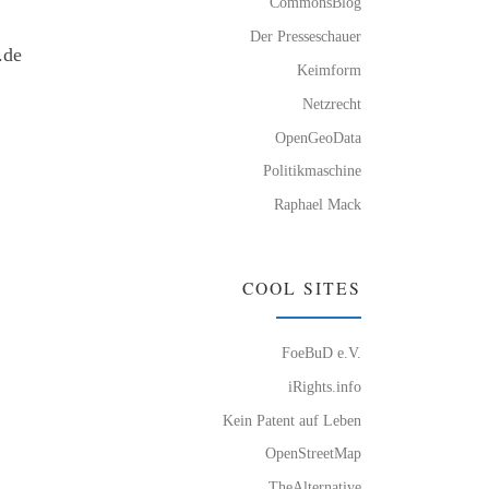
CommonsBlog
Der Presseschauer
.de
Keimform
Netzrecht
OpenGeoData
Politikmaschine
Raphael Mack
COOL SITES
FoeBuD e.V.
iRights.info
Kein Patent auf Leben
OpenStreetMap
TheAlternative