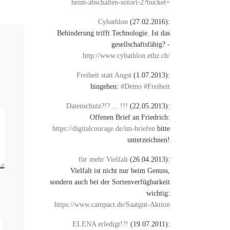
heim-abschalten-sofort-2?bucket=
Cybathlon
(27.02.2016):
Behinderung trifft Technologie. Ist das
gesellschaftsfähig? -
http://www.cybathlon.ethz.ch/
Freiheit statt Angst
(1.07.2013):
hingehen:
#Demo #Freiheit
Datenschutz?!? ... !!!
(22.05.2013):
Offenen Brief an Friedrich:
https://digitalcourage.de/im-briefen
bitte
unterzeichnen!
für mehr Vielfalt
(26.04.2013):
Vielfalt ist nicht nur beim Genuss,
sondern auch bei der Sortenverfügbarkeit
wichtig:
https://www.campact.de/Saatgut-Aktion
ELENA erledigt!?!
(19.07.2011):