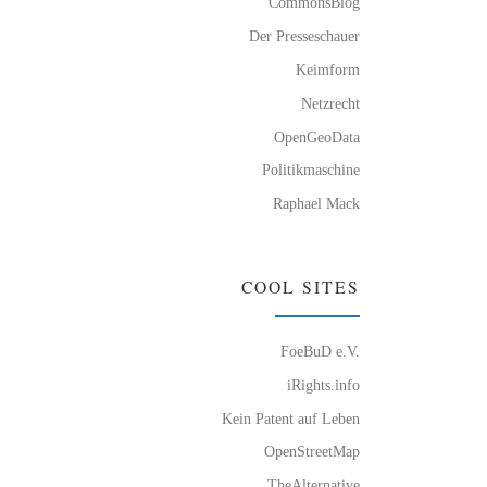
CommonsBlog
Der Presseschauer
:
Keimform
Netzrecht
OpenGeoData
Politikmaschine
Raphael Mack
COOL SITES
FoeBuD e.V.
iRights.info
Kein Patent auf Leben
OpenStreetMap
TheAlternative