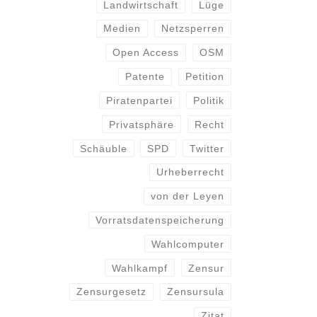
Landwirtschaft
Lüge
Medien
Netzsperren
Open Access
OSM
Patente
Petition
Piratenpartei
Politik
Privatsphäre
Recht
Schäuble
SPD
Twitter
Urheberrecht
von der Leyen
Vorratsdatenspeicherung
Wahlcomputer
Wahlkampf
Zensur
Zensurgesetz
Zensursula
Zitat