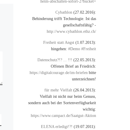
heim-abschalten-sofort-2?bucket=
Cybathlon
(27.02.2016):
Behinderung trifft Technologie. Ist das
gesellschaftsfähig? -
http://www.cybathlon.ethz.ch/
Freiheit statt Angst
(1.07.2013):
hingehen:
#Demo #Freiheit
Datenschutz?!? ... !!!
(22.05.2013):
Offenen Brief an Friedrich:
https://digitalcourage.de/im-briefen
bitte
unterzeichnen!
für mehr Vielfalt
(26.04.2013):
Vielfalt ist nicht nur beim Genuss,
sondern auch bei der Sortenverfügbarkeit
wichtig:
https://www.campact.de/Saatgut-Aktion
ELENA erledigt!?!
(19.07.2011):