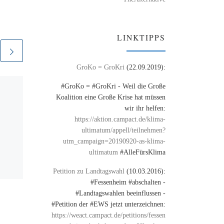
LINKTIPPS
GroKo = GroKri
(22.09.2019):
#GroKo = #GroKri - Weil die Große
Veröffentlicht am
14. Mai
Koalition eine Große Krise hat müssen
2009
Deutsche Kinderhilfe
wir ihr helfen:
https://aktion.campact.de/klima-
ultimatum/appell/teilnehmen?
Was macht die Deutsche
utm_campaign=20190920-as-klima-
#Kinderhilfe außer
ultimatum
#AlleFürsKlima
manipulierender
#Öffentlichkeitsarbeit?
Petition zu Landtagswahl
(10.03.2016):
#Fessenheim #abschalten -
#Landtagswahlen beeinflussen -
#Petition der #EWS jetzt unterzeichnen:
https://weact.campact.de/petitions/fessen