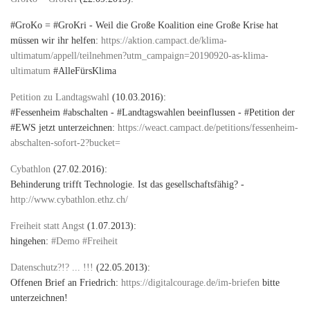
#GroKo = #GroKri - Weil die Große Koalition eine Große Krise hat
müssen wir ihr helfen:
https://aktion.campact.de/klima-
ultimatum/appell/teilnehmen?utm_campaign=20190920-as-klima-
ultimatum
#AlleFürsKlima
Petition zu Landtagswahl
(10.03.2016):
#Fessenheim #abschalten - #Landtagswahlen beeinflussen - #Petition der
#EWS jetzt unterzeichnen:
https://weact.campact.de/petitions/fessenheim-
abschalten-sofort-2?bucket=
Cybathlon
(27.02.2016):
Behinderung trifft Technologie. Ist das gesellschaftsfähig? -
http://www.cybathlon.ethz.ch/
Freiheit statt Angst
(1.07.2013):
hingehen:
#Demo #Freiheit
Datenschutz?!? ... !!!
(22.05.2013):
Offenen Brief an Friedrich:
https://digitalcourage.de/im-briefen
bitte
unterzeichnen!