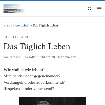
Zum Inhalt springen
Search
Me
Start
»
Gesellschaft
»
Das Täglich Leben
GESELLSCHAFT
Das Täglich Leben
von
ramack
|
Veröffentlicht am
28. Dezember 2009
Wie wollen wir leben?
Miteinander oder gegeneinander?
Vordrängelnd oder zuvorkommend?
Respektvoll oder verachtend?