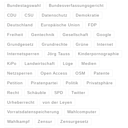
Bundestagswahl
Bundesverfassungsgericht
CDU
CSU
Datenschutz
Demokratie
Deutschland
Europäische Union
FDP
Freiheit
Gentechnik
Gesellschaft
Google
Grundgesetz
Grundrechte
Grüne
Internet
Internetsperren
Jörg Tauss
Kinderpornographie
KiPo
Landwirtschaft
Lüge
Medien
Netzsperren
Open Access
OSM
Patente
Petition
Piratenpartei
Politik
Privatsphäre
Recht
Schäuble
SPD
Twitter
Urheberrecht
von der Leyen
Vorratsdatenspeicherung
Wahlcomputer
Wahlkampf
Zensur
Zensurgesetz