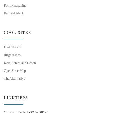
Politikmaschine
Raphael Mack
COOL SITES
FoeBuD e.V.
iRights.info
Kein Patent auf Leben
OpenStreetMap
TheAlternative
LINKTIPPS
GroKo = GroKri
(22.09.2019):