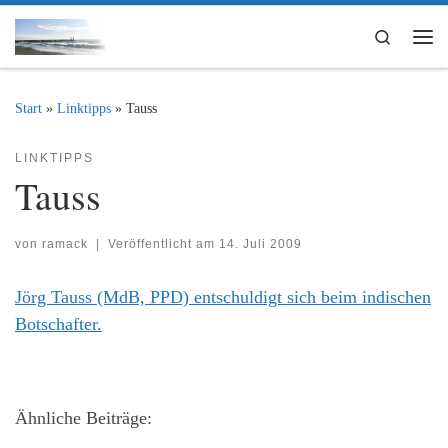
Zum Inhalt springen
Search
Me
Start
»
Linktipps
»
Tauss
LINKTIPPS
Tauss
von
ramack
|
Veröffentlicht am
14. Juli 2009
Jörg Tauss (MdB, PPD) entschuldigt sich beim indischen
Botschafter.
Ähnliche Beiträge: