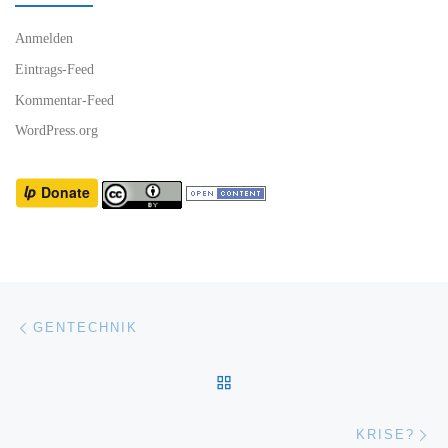
Anmelden
Eintrags-Feed
Kommentar-Feed
WordPress.org
Beitragsnavigation
Vorheriger Beitrag
GENTECHNIK
ZURÜCK ZUR BEITRAGSL
Nä
KRISE?