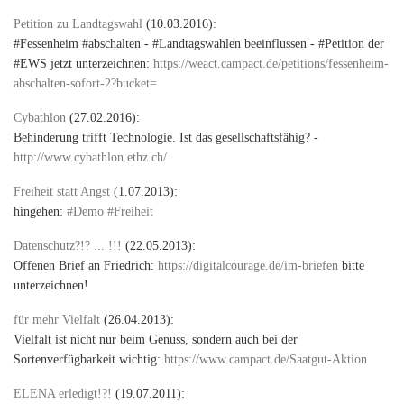
Petition zu Landtagswahl
(10.03.2016):
#Fessenheim #abschalten - #Landtagswahlen beeinflussen - #Petition der
#EWS jetzt unterzeichnen:
https://weact.campact.de/petitions/fessenheim-
abschalten-sofort-2?bucket=
Cybathlon
(27.02.2016):
Behinderung trifft Technologie. Ist das gesellschaftsfähig? -
http://www.cybathlon.ethz.ch/
Freiheit statt Angst
(1.07.2013):
hingehen:
#Demo #Freiheit
Datenschutz?!? ... !!!
(22.05.2013):
Offenen Brief an Friedrich:
https://digitalcourage.de/im-briefen
bitte
unterzeichnen!
für mehr Vielfalt
(26.04.2013):
Vielfalt ist nicht nur beim Genuss, sondern auch bei der
Sortenverfügbarkeit wichtig:
https://www.campact.de/Saatgut-Aktion
ELENA erledigt!?!
(19.07.2011):