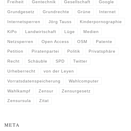
Freiheit
Gentechnik
Gesellschaft
Google
Grundgesetz
Grundrechte
Grüne
Internet
Internetsperren
Jörg Tauss
Kinderpornographie
KiPo
Landwirtschaft
Lüge
Medien
Netzsperren
Open Access
OSM
Patente
Petition
Piratenpartei
Politik
Privatsphäre
Recht
Schäuble
SPD
Twitter
Urheberrecht
von der Leyen
Vorratsdatenspeicherung
Wahlcomputer
Wahlkampf
Zensur
Zensurgesetz
Zensursula
Zitat
META