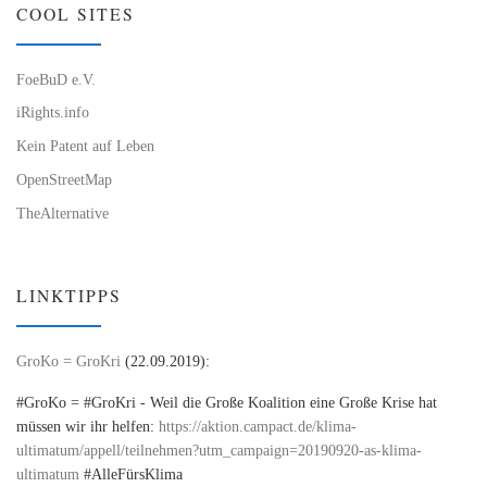
COOL SITES
FoeBuD e.V.
iRights.info
Kein Patent auf Leben
OpenStreetMap
TheAlternative
LINKTIPPS
GroKo = GroKri
(22.09.2019):
#GroKo = #GroKri - Weil die Große Koalition eine Große Krise hat
müssen wir ihr helfen:
https://aktion.campact.de/klima-
ultimatum/appell/teilnehmen?utm_campaign=20190920-as-klima-
ultimatum
#AlleFürsKlima