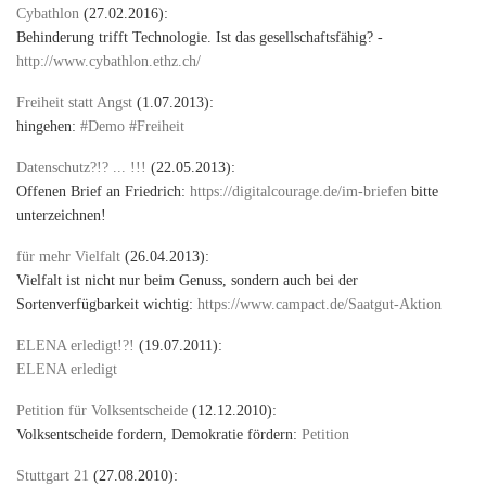
Cybathlon
(27.02.2016):
Behinderung trifft Technologie. Ist das gesellschaftsfähig? -
http://www.cybathlon.ethz.ch/
Freiheit statt Angst
(1.07.2013):
hingehen:
#Demo #Freiheit
Datenschutz?!? ... !!!
(22.05.2013):
Offenen Brief an Friedrich:
https://digitalcourage.de/im-briefen
bitte
unterzeichnen!
für mehr Vielfalt
(26.04.2013):
Vielfalt ist nicht nur beim Genuss, sondern auch bei der
Sortenverfügbarkeit wichtig:
https://www.campact.de/Saatgut-Aktion
ELENA erledigt!?!
(19.07.2011):
ELENA erledigt
Petition für Volksentscheide
(12.12.2010):
Volksentscheide fordern, Demokratie fördern:
Petition
Stuttgart 21
(27.08.2010):