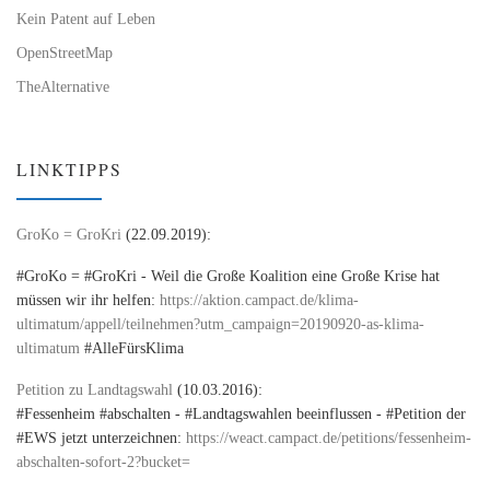
Kein Patent auf Leben
OpenStreetMap
TheAlternative
LINKTIPPS
GroKo = GroKri
(22.09.2019):
#GroKo = #GroKri - Weil die Große Koalition eine Große Krise hat
müssen wir ihr helfen:
https://aktion.campact.de/klima-
ultimatum/appell/teilnehmen?utm_campaign=20190920-as-klima-
ultimatum
#AlleFürsKlima
Petition zu Landtagswahl
(10.03.2016):
#Fessenheim #abschalten - #Landtagswahlen beeinflussen - #Petition der
#EWS jetzt unterzeichnen:
https://weact.campact.de/petitions/fessenheim-
abschalten-sofort-2?bucket=