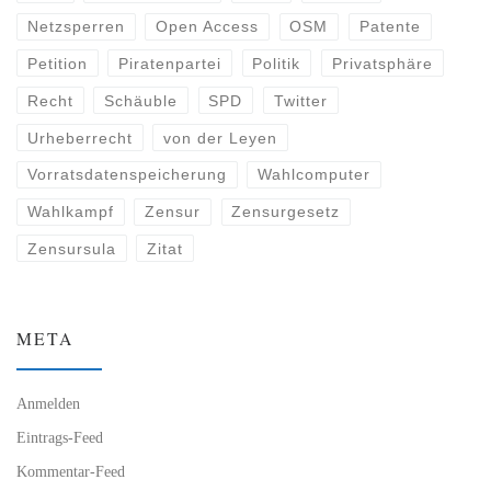
Netzsperren
Open Access
OSM
Patente
Petition
Piratenpartei
Politik
Privatsphäre
Recht
Schäuble
SPD
Twitter
Urheberrecht
von der Leyen
Vorratsdatenspeicherung
Wahlcomputer
Wahlkampf
Zensur
Zensurgesetz
Zensursula
Zitat
META
Anmelden
Eintrags-Feed
Kommentar-Feed