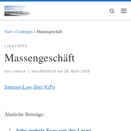
Zum Inhalt springen
Search
Me
Start
»
Linktipps
»
Massengeschäft
LINKTIPPS
Massengeschäft
von
ramack
|
Veröffentlicht am
28. April 2009
Internet-Law über KiPo
Ähnliche Beiträge:
Sehr geehrte Frau von der Leyen