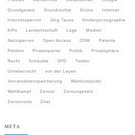
Grundgesetz
Grundrechte
Grüne
Internet
Internetsperren
Jörg Tauss
Kinderpornographie
KiPo
Landwirtschaft
Lüge
Medien
Netzsperren
Open Access
OSM
Patente
Petition
Piratenpartei
Politik
Privatsphäre
Recht
Schäuble
SPD
Twitter
Urheberrecht
von der Leyen
Vorratsdatenspeicherung
Wahlcomputer
Wahlkampf
Zensur
Zensurgesetz
Zensursula
Zitat
META