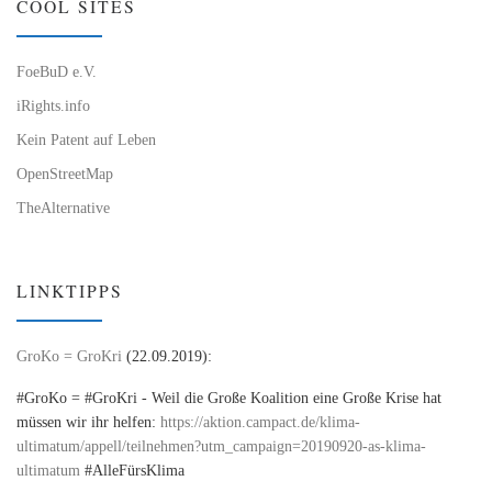
COOL SITES
FoeBuD e.V.
iRights.info
Kein Patent auf Leben
OpenStreetMap
TheAlternative
LINKTIPPS
GroKo = GroKri
(22.09.2019):
#GroKo = #GroKri - Weil die Große Koalition eine Große Krise hat
müssen wir ihr helfen:
https://aktion.campact.de/klima-
ultimatum/appell/teilnehmen?utm_campaign=20190920-as-klima-
ultimatum
#AlleFürsKlima