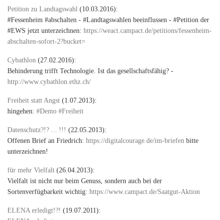
Petition zu Landtagswahl
(10.03.2016):
#Fessenheim #abschalten - #Landtagswahlen beeinflussen - #Petition der
#EWS jetzt unterzeichnen:
https://weact.campact.de/petitions/fessenheim-
abschalten-sofort-2?bucket=
Cybathlon
(27.02.2016):
Behinderung trifft Technologie. Ist das gesellschaftsfähig? -
http://www.cybathlon.ethz.ch/
Freiheit statt Angst
(1.07.2013):
hingehen:
#Demo #Freiheit
Datenschutz?!? ... !!!
(22.05.2013):
Offenen Brief an Friedrich:
https://digitalcourage.de/im-briefen
bitte
unterzeichnen!
für mehr Vielfalt
(26.04.2013):
Vielfalt ist nicht nur beim Genuss, sondern auch bei der
Sortenverfügbarkeit wichtig:
https://www.campact.de/Saatgut-Aktion
ELENA erledigt!?!
(19.07.2011):