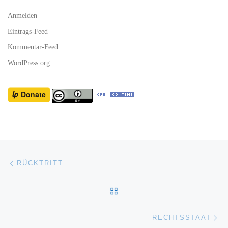
Anmelden
Eintrags-Feed
Kommentar-Feed
WordPress.org
Beitragsnavigation
Vorheriger Beitrag
RÜCKTRITT
ZURÜCK ZUR BEITRAGSL
Nä
RECHTSSTAAT