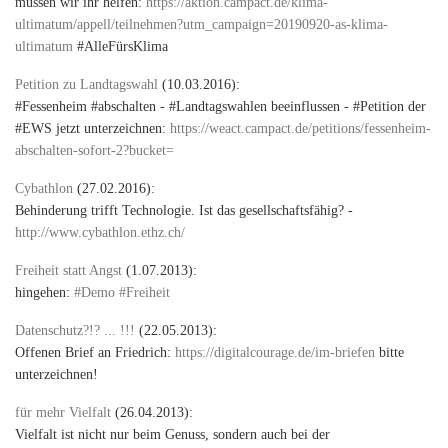
müssen wir ihr helfen:
https://aktion.campact.de/klima-
ultimatum/appell/teilnehmen?utm_campaign=20190920-as-klima-
ultimatum
#AlleFürsKlima
Petition zu Landtagswahl
(10.03.2016):
#Fessenheim #abschalten - #Landtagswahlen beeinflussen - #Petition der
#EWS jetzt unterzeichnen:
https://weact.campact.de/petitions/fessenheim-
abschalten-sofort-2?bucket=
Cybathlon
(27.02.2016):
Behinderung trifft Technologie. Ist das gesellschaftsfähig? -
http://www.cybathlon.ethz.ch/
Freiheit statt Angst
(1.07.2013):
hingehen:
#Demo #Freiheit
Datenschutz?!? ... !!!
(22.05.2013):
Offenen Brief an Friedrich:
https://digitalcourage.de/im-briefen
bitte
unterzeichnen!
für mehr Vielfalt
(26.04.2013):
Vielfalt ist nicht nur beim Genuss, sondern auch bei der