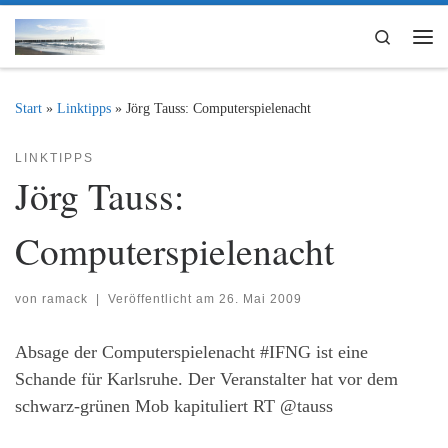
Zum Inhalt springen
Search
Me
Start
»
Linktipps
»
Jörg Tauss: Computerspielenacht
LINKTIPPS
Jörg Tauss:
Computerspielenacht
von
ramack
|
Veröffentlicht am
26. Mai 2009
Absage der Computerspielenacht #IFNG ist eine
Schande für Karlsruhe. Der Veranstalter hat vor dem
schwarz-grünen Mob kapituliert RT @tauss