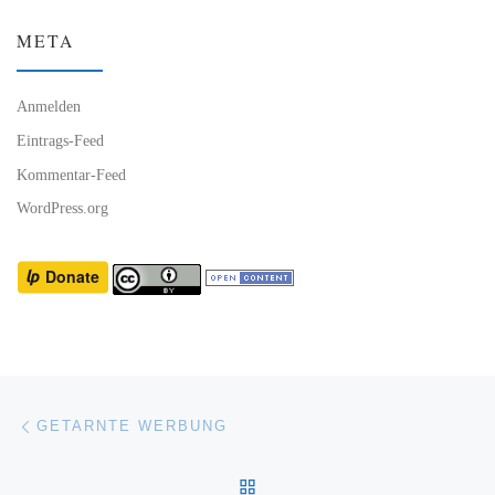
META
Anmelden
Eintrags-Feed
Kommentar-Feed
WordPress.org
Beitragsnavigation
Vorheriger Beitrag
GETARNTE WERBUNG
ZURÜCK ZUR BEITRAGSL