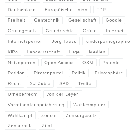
Deutschland
Europäische Union
FDP
Freiheit
Gentechnik
Gesellschaft
Google
Grundgesetz
Grundrechte
Grüne
Internet
Internetsperren
Jörg Tauss
Kinderpornographie
KiPo
Landwirtschaft
Lüge
Medien
Netzsperren
Open Access
OSM
Patente
Petition
Piratenpartei
Politik
Privatsphäre
Recht
Schäuble
SPD
Twitter
Urheberrecht
von der Leyen
Vorratsdatenspeicherung
Wahlcomputer
Wahlkampf
Zensur
Zensurgesetz
Zensursula
Zitat