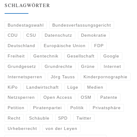
SCHLAGWÖRTER
Bundestagswahl
Bundesverfassungsgericht
CDU
CSU
Datenschutz
Demokratie
Deutschland
Europäische Union
FDP
Freiheit
Gentechnik
Gesellschaft
Google
Grundgesetz
Grundrechte
Grüne
Internet
Internetsperren
Jörg Tauss
Kinderpornographie
KiPo
Landwirtschaft
Lüge
Medien
Netzsperren
Open Access
OSM
Patente
Petition
Piratenpartei
Politik
Privatsphäre
Recht
Schäuble
SPD
Twitter
Urheberrecht
von der Leyen