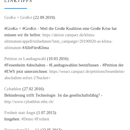
LINKTIPPS
GroKo = GroKri
(22.09.2019):
#GroKo = #GroKri - Weil die Große Koalition eine Große Krise hat
müssen wir ihr helfen:
https://aktion.campact.de/klima-
ultimatum/appell/teilnehmen?utm_campaign=20190920-as-klima-
ultimatum
#AlleFürsKlima
Petition zu Landtagswahl
(10.03.2016):
#Fessenheim #abschalten - #Landtagswahlen beeinflussen - #Petition der
#EWS jetzt unterzeichnen:
https://weact.campact.de/petitions/fessenheim-
abschalten-sofort-2?bucket=
Cybathlon
(27.02.2016):
Behinderung trifft Technologie. Ist das gesellschaftsfähig? -
http://www.cybathlon.ethz.ch/
Freiheit statt Angst
(1.07.2013):
hingehen:
#Demo #Freiheit