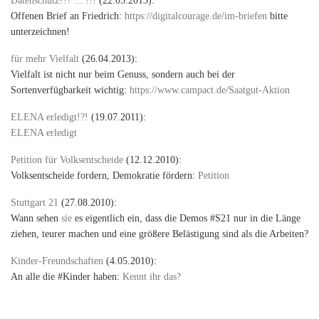
Datenschutz?!? ... !!!
(22.05.2013):
Offenen Brief an Friedrich:
https://digitalcourage.de/im-briefen
bitte
unterzeichnen!
für mehr Vielfalt
(26.04.2013):
Vielfalt ist nicht nur beim Genuss, sondern auch bei der
Sortenverfügbarkeit wichtig:
https://www.campact.de/Saatgut-Aktion
ELENA erledigt!?!
(19.07.2011):
ELENA erledigt
Petition für Volksentscheide
(12.12.2010):
Volksentscheide fordern, Demokratie fördern:
Petition
Stuttgart 21
(27.08.2010):
Wann sehen
sie
es eigentlich ein, dass die Demos #S21 nur in die Länge
ziehen, teurer machen und eine größere Belästigung sind als die Arbeiten?
Kinder-Freundschaften
(4.05.2010):
An alle die #Kinder haben:
Kennt ihr das?