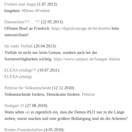
Freiheit statt Angst
(1.07.2013):
hingehen:
#Demo #Freiheit
Datenschutz?!? ... !!!
(22.05.2013):
Offenen Brief an Friedrich:
https://digitalcourage.de/im-briefen
bitte
unterzeichnen!
für mehr Vielfalt
(26.04.2013):
Vielfalt ist nicht nur beim Genuss, sondern auch bei der
Sortenverfügbarkeit wichtig:
https://www.campact.de/Saatgut-Aktion
ELENA erledigt!?!
(19.07.2011):
ELENA erledigt
Petition für Volksentscheide
(12.12.2010):
Volksentscheide fordern, Demokratie fördern:
Petition
Stuttgart 21
(27.08.2010):
Wann sehen
sie
es eigentlich ein, dass die Demos #S21 nur in die Länge
ziehen, teurer machen und eine größere Belästigung sind als die Arbeiten?
Kinder-Freundschaften
(4.05.2010):