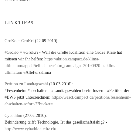
LINKTIPPS
GroKo = GroKri
(22.09.2019):
#GroKo = #GroKri - Weil die Große Koalition eine Große Krise hat
müssen wir ihr helfen:
https://aktion.campact.de/klima-
ultimatum/appell/teilnehmen?utm_campaign=20190920-as-klima-
ultimatum
#AlleFürsKlima
Petition zu Landtagswahl
(10.03.2016):
#Fessenheim #abschalten - #Landtagswahlen beeinflussen - #Petition der
#EWS jetzt unterzeichnen:
https://weact.campact.de/petitions/fessenheim-
abschalten-sofort-2?bucket=
Cybathlon
(27.02.2016):
Behinderung trifft Technologie. Ist das gesellschaftsfähig? -
http://www.cybathlon.ethz.ch/