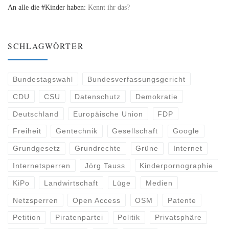
An alle die #Kinder haben:
Kennt ihr das?
SCHLAGWÖRTER
Bundestagswahl
Bundesverfassungsgericht
CDU
CSU
Datenschutz
Demokratie
Deutschland
Europäische Union
FDP
Freiheit
Gentechnik
Gesellschaft
Google
Grundgesetz
Grundrechte
Grüne
Internet
Internetsperren
Jörg Tauss
Kinderpornographie
KiPo
Landwirtschaft
Lüge
Medien
Netzsperren
Open Access
OSM
Patente
Petition
Piratenpartei
Politik
Privatsphäre