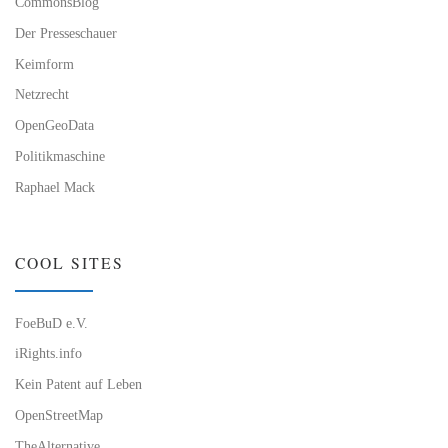
CommonsBlog
Der Presseschauer
Keimform
Netzrecht
OpenGeoData
Politikmaschine
Raphael Mack
COOL SITES
FoeBuD e.V.
iRights.info
Kein Patent auf Leben
OpenStreetMap
TheAlternative