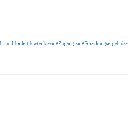
cht und fordert kostenlosen #Zugang zu #Forschungsergebniss