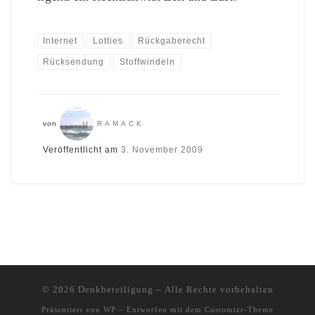
Internet
Lotties
Rückgaberecht
Rücksendung
Stoffwindeln
von
RAMACK
Veröffentlicht am
3. November 2009
© 2026
Denkbeteiligung
– Alle Rechte vorbehalten
Präsentiert von
WP
– Entworfen mit dem
Customizr-Theme