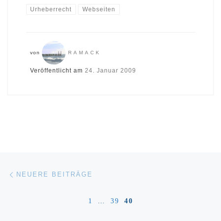
Urheberrecht
Webseiten
von
RAMACK
Veröffentlicht am
24. Januar 2009
Beitragsnavigation
Neuere Beiträge
NEUERE BEITRÄGE
1
…
39
40