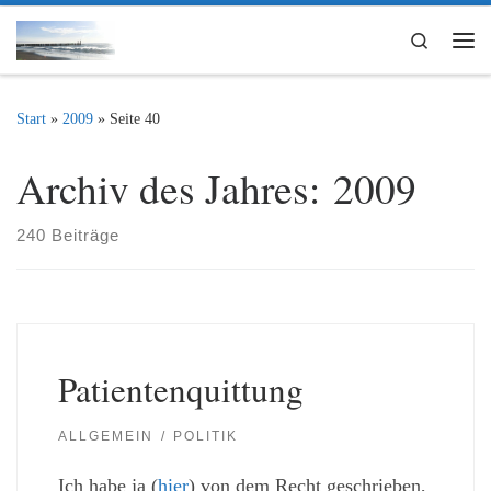
Zum Inhalt springen
Search
Me
Start
»
2009
»
Seite 40
Archiv des Jahres:
2009
240 Beiträge
Patientenquittung
ALLGEMEIN
POLITIK
Ich habe ja (
hier
) von dem Recht geschrieben,