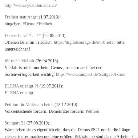
http://www.cybathlon.ethz.ch/
Freiheit statt Angst
(1.07.2013):
hingehen:
#Demo #Freiheit
Datenschutz?!? ... !!!
(22.05.2013):
Offenen Brief an Friedrich:
https://digitalcourage.de/im-briefen
bitte
unterzeichnen!
für mehr Vielfalt
(26.04.2013):
Vielfalt ist nicht nur beim Genuss, sondern auch bei der
Sortenverfügbarkeit wichtig:
https://www.campact.de/Saatgut-Aktion
ELENA erledigt!?!
(19.07.2011):
ELENA erledigt
Petition für Volksentscheide
(12.12.2010):
Volksentscheide fordern, Demokratie fördern:
Petition
Stuttgart 21
(27.08.2010):
Wann sehen
sie
es eigentlich ein, dass die Demos #S21 nur in die Länge
ziehen, teurer machen und eine größere Belästigung sind als die Arbeiten?