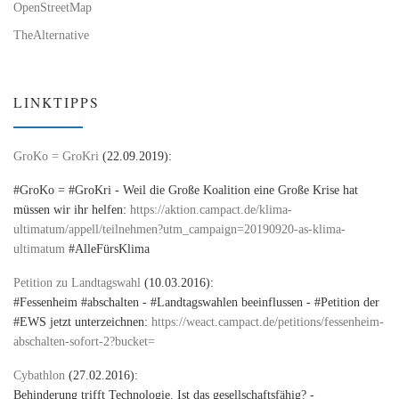
OpenStreetMap
TheAlternative
LINKTIPPS
GroKo = GroKri
(22.09.2019):
#GroKo = #GroKri - Weil die Große Koalition eine Große Krise hat
müssen wir ihr helfen:
https://aktion.campact.de/klima-
ultimatum/appell/teilnehmen?utm_campaign=20190920-as-klima-
ultimatum
#AlleFürsKlima
Petition zu Landtagswahl
(10.03.2016):
#Fessenheim #abschalten - #Landtagswahlen beeinflussen - #Petition der
#EWS jetzt unterzeichnen:
https://weact.campact.de/petitions/fessenheim-
abschalten-sofort-2?bucket=
Cybathlon
(27.02.2016):
Behinderung trifft Technologie. Ist das gesellschaftsfähig? -